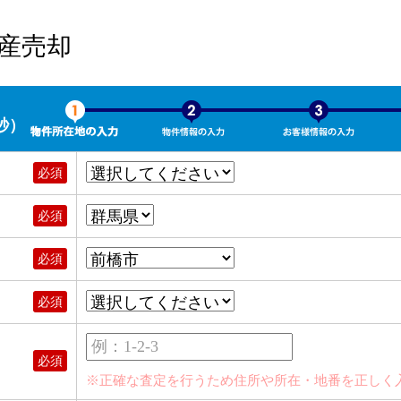
産売却
秒）
必須
必須
必須
必須
例：1-2-3
必須
※正確な査定を行うため住所や所在・地番を正しく