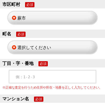
市区町村
必須
町名
必須
丁目・字・番地
必須
例：1-2-3
※正確な査定を行うため住所や所在・地番を正しく入力してください。
マンション名
必須