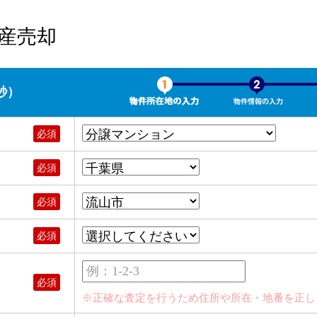
産売却
秒）
必須
必須
必須
必須
例：1-2-3
必須
※正確な査定を行うため住所や所在・地番を正し