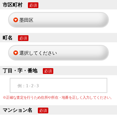
市区町村
必須
町名
必須
丁目・字・番地
必須
例：1-2-3
※正確な査定を行うため住所や所在・地番を正しく入力してください。
マンション名
必須