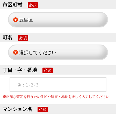
市区町村
必須
町名
必須
丁目・字・番地
必須
例：1-2-3
※正確な査定を行うため住所や所在・地番を正しく入力してください。
マンション名
必須