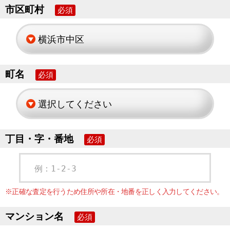
市区町村
必須
町名
必須
丁目・字・番地
必須
例：1-2-3
※正確な査定を行うため住所や所在・地番を正しく入力してください。
マンション名
必須