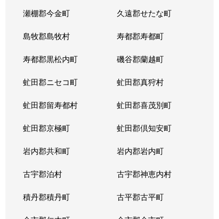
瀬棚郡今金町
久遠郡せたな町
島牧郡島牧村
寿都郡寿都町
寿都郡黒松内町
磯谷郡蘭越町
虻田郡ニセコ町
虻田郡真狩村
虻田郡留寿都村
虻田郡喜茂別町
虻田郡京極町
虻田郡倶知安町
岩内郡共和町
岩内郡岩内町
古宇郡泊村
古宇郡神恵内村
積丹郡積丹町
古平郡古平町