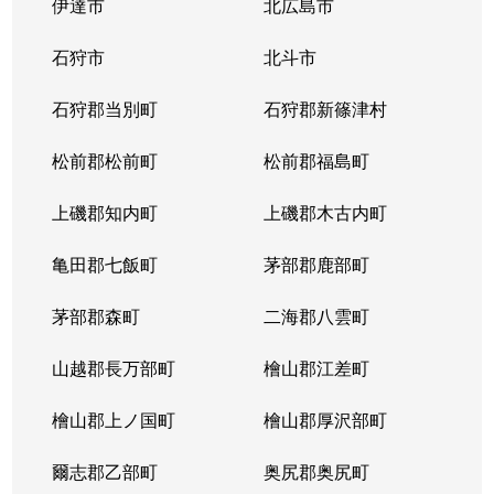
伊達市
北広島市
石狩市
北斗市
石狩郡当別町
石狩郡新篠津村
松前郡松前町
松前郡福島町
上磯郡知内町
上磯郡木古内町
亀田郡七飯町
茅部郡鹿部町
茅部郡森町
二海郡八雲町
山越郡長万部町
檜山郡江差町
檜山郡上ノ国町
檜山郡厚沢部町
爾志郡乙部町
奥尻郡奥尻町