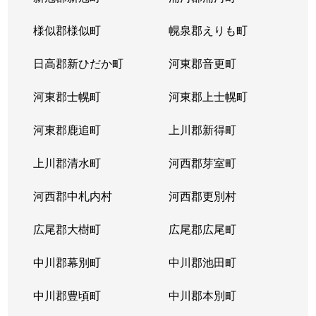
様似郡様似町
幌泉郡えりも町
日高郡新ひだか町
河東郡音更町
河東郡士幌町
河東郡上士幌町
河東郡鹿追町
上川郡新得町
上川郡清水町
河西郡芽室町
河西郡中札内村
河西郡更別村
広尾郡大樹町
広尾郡広尾町
中川郡幕別町
中川郡池田町
中川郡豊頃町
中川郡本別町