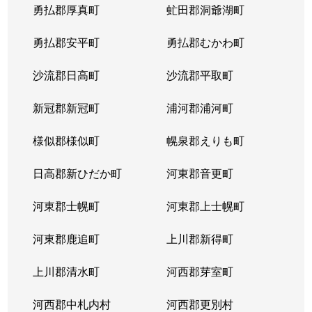
勇払郡厚真町
虻田郡洞爺湖町
勇払郡安平町
勇払郡むかわ町
沙流郡日高町
沙流郡平取町
新冠郡新冠町
浦河郡浦河町
様似郡様似町
幌泉郡えりも町
日高郡新ひだか町
河東郡音更町
河東郡士幌町
河東郡上士幌町
河東郡鹿追町
上川郡新得町
上川郡清水町
河西郡芽室町
河西郡中札内村
河西郡更別村