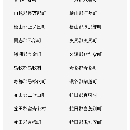
山越郡長万部町
檜山郡江差町
檜山郡上ノ国町
檜山郡厚沢部町
爾志郡乙部町
奥尻郡奥尻町
瀬棚郡今金町
久遠郡せたな町
島牧郡島牧村
寿都郡寿都町
寿都郡黒松内町
磯谷郡蘭越町
虻田郡ニセコ町
虻田郡真狩村
虻田郡留寿都村
虻田郡喜茂別町
虻田郡京極町
虻田郡倶知安町