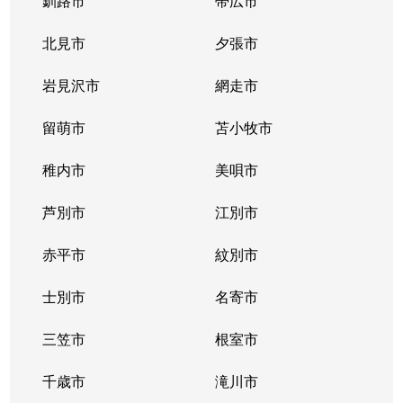
釧路市
帯広市
北見市
夕張市
岩見沢市
網走市
留萌市
苫小牧市
稚内市
美唄市
芦別市
江別市
赤平市
紋別市
士別市
名寄市
三笠市
根室市
千歳市
滝川市