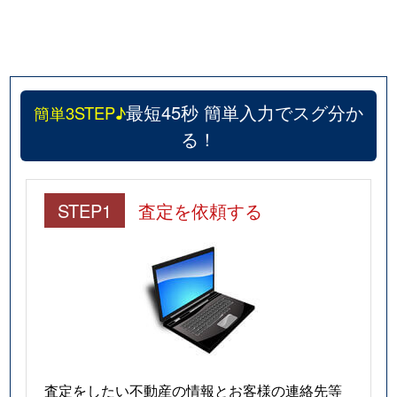
最短45秒 簡単入力でスグ分か
簡単3STEP♪
る！
STEP1
査定を依頼する
査定をしたい不動産の情報とお客様の連絡先等