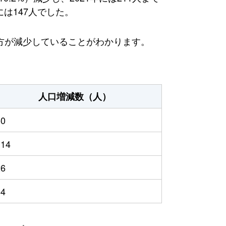
には147人でした。
方が減少していることがわかります。
人口増減数（人）
50
114
26
64