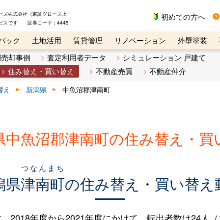
ーズ株式会社（東証グロース上
初めての方へ
ビスです 証券コード：4445
バック
土地活用
賃貸管理
リノベーション
外壁塗装
ライン講座
リビンマガジンBiz
不動産売却ご相談デスク
別売却事例
査定利用者データ
シミュレーション 戸建て
住み替え・買い替え
不動産売買
不動産仲介
替え
新潟県
中魚沼郡津南町
県中魚沼郡津南町の住み替え・買
つなんまち
潟県
津南町
の住み替え・買い替え
018年度から2021年度にかけて、転出者数は24人（10