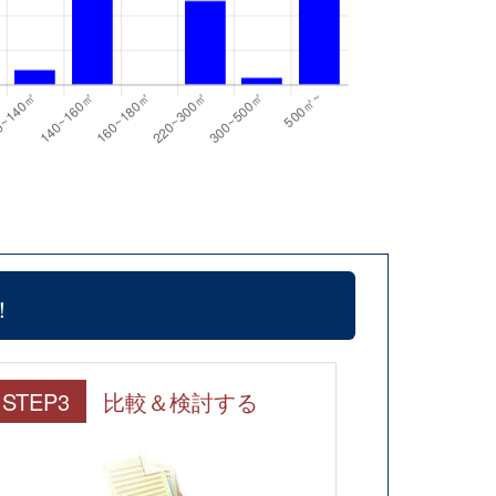
！
STEP3
比較＆検討する