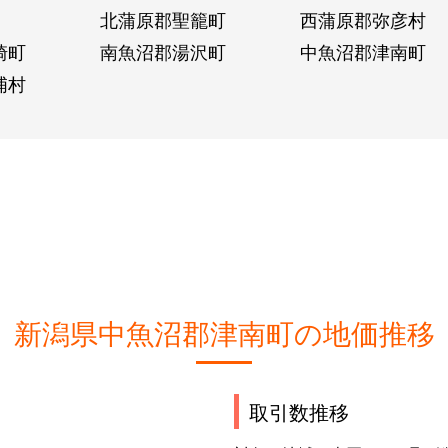
北蒲原郡聖籠町
西蒲原郡弥彦村
崎町
南魚沼郡湯沢町
中魚沼郡津南町
浦村
新潟県中魚沼郡津南町の地価推移
取引数推移