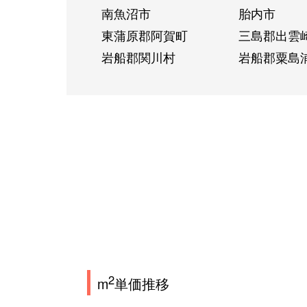
南魚沼市
胎内市
東蒲原郡阿賀町
三島郡出雲
岩船郡関川村
岩船郡粟島
2
m
単価推移