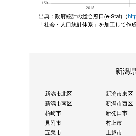
出典：政府統計の総合窓口(e-Stat)（
htt
「社会・人口統計体系」を加工して作
新潟
新潟市北区
新潟市東区
新潟市南区
新潟市西区
柏崎市
新発田市
見附市
村上市
五泉市
上越市