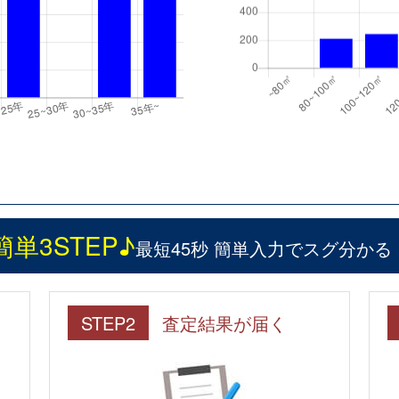
簡単3STEP♪
最短45秒 簡単入力でスグ分かる
STEP2
査定結果が届く