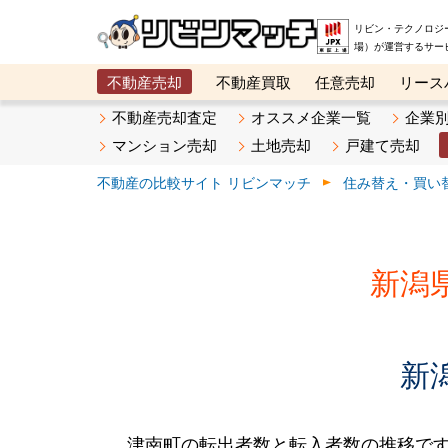
リビン・テクノロジ
場）が運営するサー
不動産売却
不動産買取
任意売却
リース
メタ住宅展示場
ベスト不動産カンパニー
オン
不動産売却査定
オススメ企業一覧
企業
マンション売却
土地売却
戸建て売却
不動産の比較サイト リビンマッチ
住み替え・買い
新潟
新
津南町の転出者数と転入者数の推移です。2