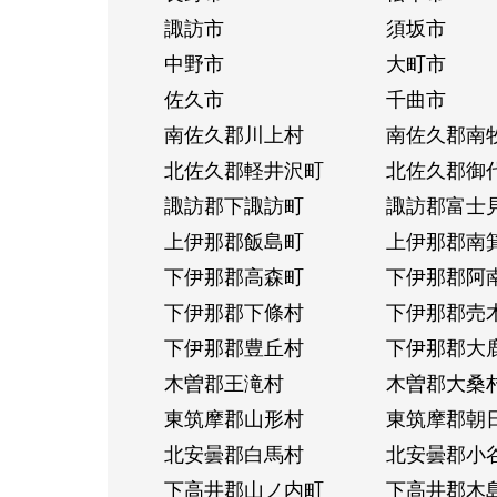
諏訪市
須坂市
中野市
大町市
佐久市
千曲市
南佐久郡川上村
南佐久郡南
北佐久郡軽井沢町
北佐久郡御
諏訪郡下諏訪町
諏訪郡富士
上伊那郡飯島町
上伊那郡南
下伊那郡高森町
下伊那郡阿
下伊那郡下條村
下伊那郡売
下伊那郡豊丘村
下伊那郡大
木曽郡王滝村
木曽郡大桑
東筑摩郡山形村
東筑摩郡朝
北安曇郡白馬村
北安曇郡小
下高井郡山ノ内町
下高井郡木