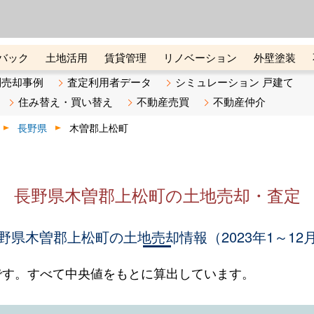
ーズ株式会社（東証グロース上
初めての方へ
ビスです 証券コード：4445
バック
土地活用
賃貸管理
リノベーション
外壁塗装
ライン講座
リビンマガジンBiz
不動産売却ご相談デスク
別売却事例
査定利用者データ
シミュレーション 戸建て
住み替え・買い替え
不動産売買
不動産仲介
長野県
木曽郡上松町
長野県木曽郡上松町の土地売却・査定
野県木曽郡上松町の土地売却情報（2023年1～12
です。すべて中央値をもとに算出しています。