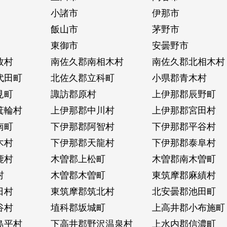
小諸市
伊那市
飯山市
茅野市
東御市
安曇野市
牧村
南佐久郡南相木村
南佐久郡北相木村
代田町
北佐久郡立科町
小県郡青木村
見町
諏訪郡原村
上伊那郡辰野町
箕輪村
上伊那郡中川村
上伊那郡宮田村
南町
下伊那郡阿智村
下伊那郡平谷村
木村
下伊那郡天龍村
下伊那郡泰阜村
鹿村
木曽郡上松町
木曽郡南木曽町
村
木曽郡木曽町
東筑摩郡麻績村
日村
東筑摩郡筑北村
北安曇郡池田町
谷村
埴科郡坂城町
上高井郡小布施町
島平村
下高井郡野沢温泉村
上水内郡信濃町