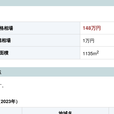
）
148万円
格相場
価相場
1万円
2
面積
1135m
域
す。
023年）
地域名