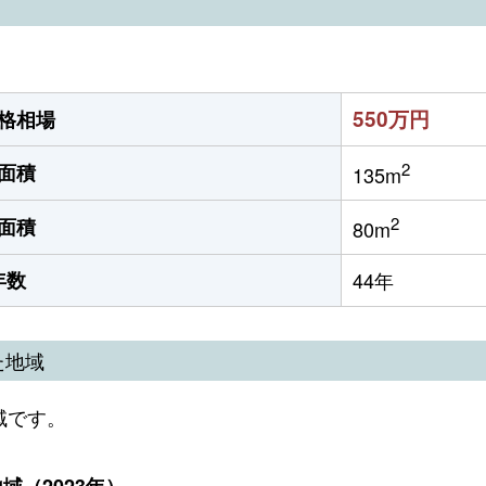
550万円
格相場
2
面積
135m
2
面積
80m
年数
44年
た地域
域です。
（2023年）