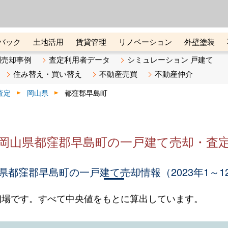
ーズ株式会社（東証グロース上
初めての方へ
ビスです 証券コード：4445
バック
土地活用
賃貸管理
リノベーション
外壁塗装
ライン講座
リビンマガジンBiz
不動産売却ご相談デスク
別売却事例
査定利用者データ
シミュレーション 戸建て
住み替え・買い替え
不動産売買
不動産仲介
査定
岡山県
都窪郡早島町
岡山県都窪郡早島町の一戸建て売却・査
県都窪郡早島町の一戸建て売却情報（2023年1～1
相場です。すべて中央値をもとに算出しています。