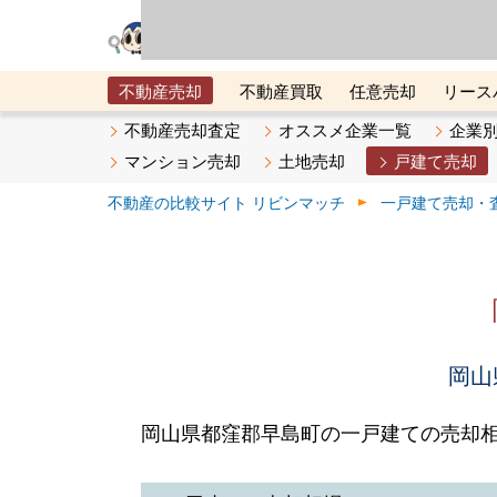
リビン・テクノロジ
場）が運営するサー
不動産売却
不動産買取
任意売却
リース
メタ住宅展示場
ベスト不動産カンパニー
オン
不動産売却査定
オススメ企業一覧
企業
マンション売却
土地売却
戸建て売却
不動産の比較サイト リビンマッチ
一戸建て売却・
岡山
岡山県都窪郡早島町の一戸建ての売却