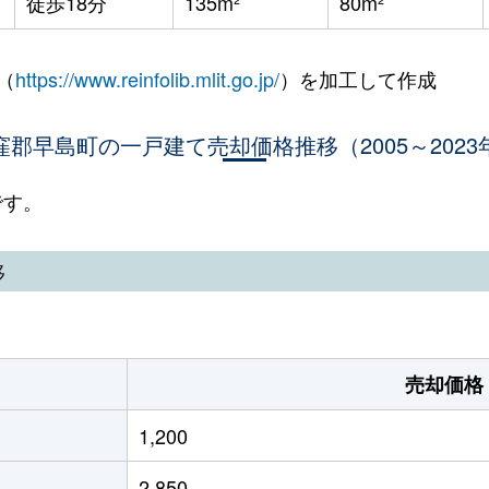
徒歩18分
135m²
80m²
（
https://www.reinfolib.mlit.go.jp/
）を加工して作成
窪郡早島町の一戸建て売却価格推移（2005～2023
です。
移
売却価格
1,200
2,850