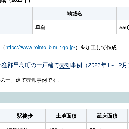
地域名
早島
55
 （
https://www.reinfolib.mlit.go.jp/
）を加工して作成
都窪郡早島町の一戸建て売却事例（2023年1～12月
島町の一戸建て売却事例です。
駅徒歩
土地面積
延床面積