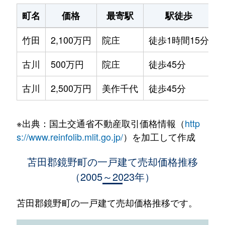
町名
価格
最寄駅
駅徒歩
竹田
2,100万円
院庄
徒歩1時間15分
1
古川
500万円
院庄
徒歩45分
5
古川
2,500万円
美作千代
徒歩45分
1
※出典：国土交通省不動産取引価格情報（
http
s://www.reinfolib.mlit.go.jp/
）を加工して作成
苫田郡鏡野町の一戸建て売却価格推移
（2005～2023年）
苫田郡鏡野町の一戸建て売却価格推移です。