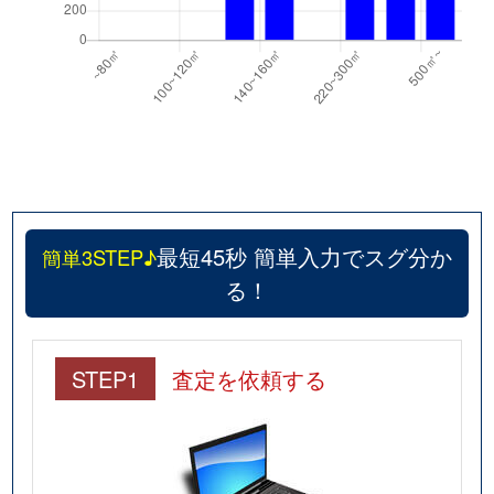
最短45秒 簡単入力でスグ分か
簡単3STEP♪
る！
STEP1
査定を依頼する