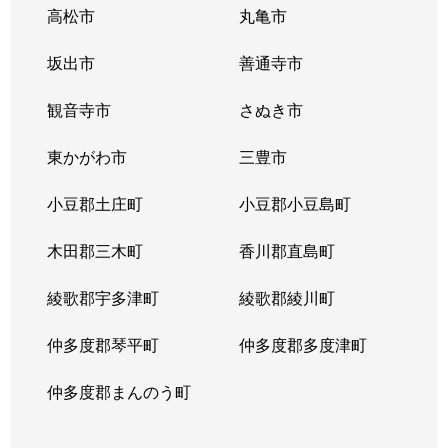
高松市
丸亀市
坂出市
善通寺市
観音寺市
さぬき市
東かがわ市
三豊市
小豆郡土庄町
小豆郡小豆島町
木田郡三木町
香川郡直島町
綾歌郡宇多津町
綾歌郡綾川町
仲多度郡琴平町
仲多度郡多度津町
仲多度郡まんのう町