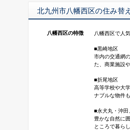
北九州市八幡西区の住み替
八幡西区の特徴
八幡西区で人
■黒崎地区
市内の交通網
た、商業施設
■折尾地区
高等学校や大
ナブルな物件
■永犬丸・沖田
豊かな自然に
ところで暮ら