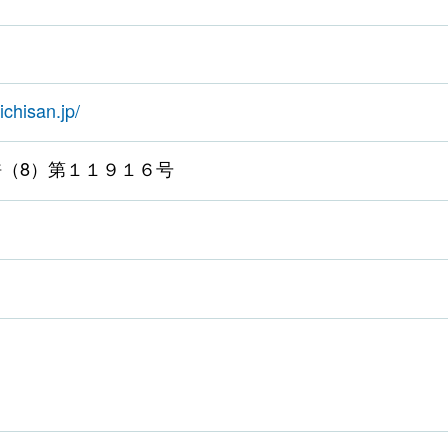
ichisan.jp/
（8）第１１９１６号