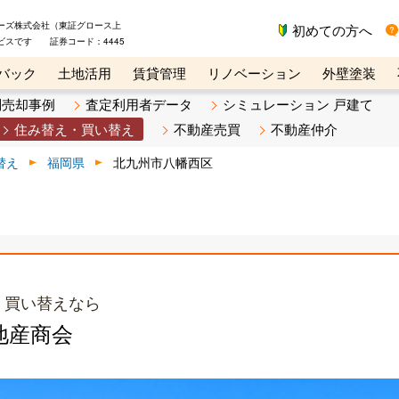
ーズ株式会社（東証グロース上
初めての方へ
ビスです 証券コード：4445
バック
土地活用
賃貸管理
リノベーション
外壁塗装
ライン講座
リビンマガジンBiz
不動産売却ご相談デスク
別売却事例
査定利用者データ
シミュレーション 戸建て
住み替え・買い替え
不動産売買
不動産仲介
替え
福岡県
北九州市八幡西区
・買い替えなら
地産商会