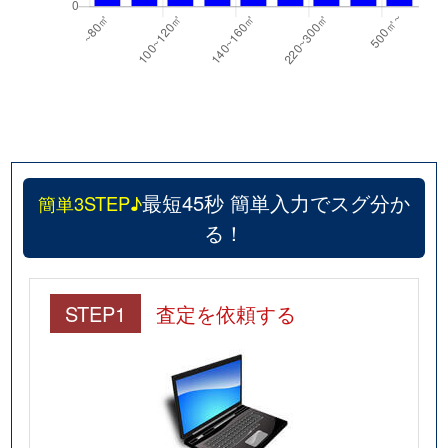
最短45秒 簡単入力でスグ分か
簡単3STEP♪
る！
STEP1
査定を依頼する