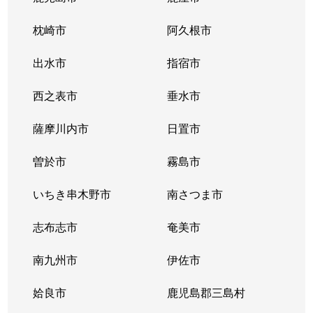
枕崎市
阿久根市
出水市
指宿市
西之表市
垂水市
薩摩川内市
日置市
曽於市
霧島市
いちき串木野市
南さつま市
志布志市
奄美市
南九州市
伊佐市
姶良市
鹿児島郡三島村