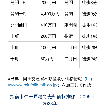
開聞十町
200万円
開聞
徒歩3分
開聞十町
4,400万円
開聞
徒歩9分
開聞仙田
410万円
東開聞
徒歩16分
十町
260万円
指宿
徒歩16分
十町
400万円
二月田
徒歩28分
十町
60万円
二月田
徒歩24分
十二町
200万円
指宿
徒歩15分
※出典：国土交通省不動産取引価格情報（
http
新西方
250万円
宮ケ浜
徒歩45分
s://www.reinfolib.mlit.go.jp/
）を加工して作成
西方
410万円
二月田
徒歩25分
指宿市の一戸建て売却価格推移（2005～
2023年）
西方
170万円
宮ケ浜
徒歩21分