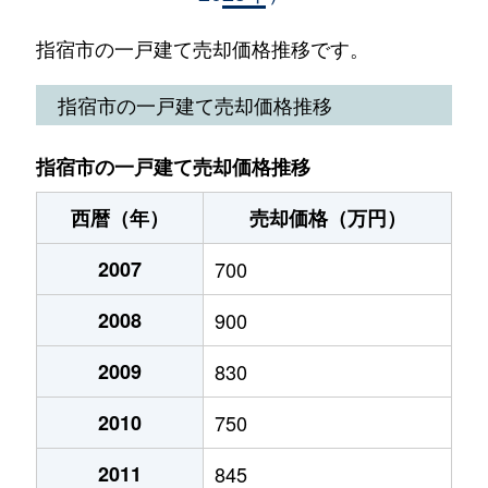
西方
220万円
宮ケ浜
徒歩18分
指宿市の一戸建て売却価格推移です。
東方
500万円
二月田
徒歩20分
指宿市の一戸建て売却価格推移
東方
200万円
二月田
徒歩19分
指宿市の一戸建て売却価格推移
湊
1,100万円
指宿
徒歩7分
西暦（年）
売却価格（万円）
湊
150万円
指宿
徒歩7分
2007
700
山川朝日町
50万円
山川
徒歩45分
2008
900
山川岡児ケ水
400万円
西大山
徒歩20分
2009
830
山川成川
700万円
山川
徒歩21分
2010
750
山川福元
250万円
山川
徒歩45分
2011
845