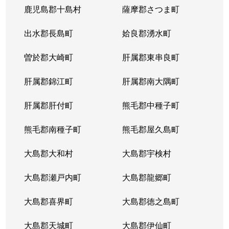
鹿児島郡十島村
薩摩郡さつま町
出水郡長島町
姶良郡湧水町
曽於郡大崎町
肝属郡東串良町
肝属郡錦江町
肝属郡南大隅町
肝属郡肝付町
熊毛郡中種子町
熊毛郡南種子町
熊毛郡屋久島町
大島郡大和村
大島郡宇検村
大島郡瀬戸内町
大島郡龍郷町
大島郡喜界町
大島郡徳之島町
大島郡天城町
大島郡伊仙町