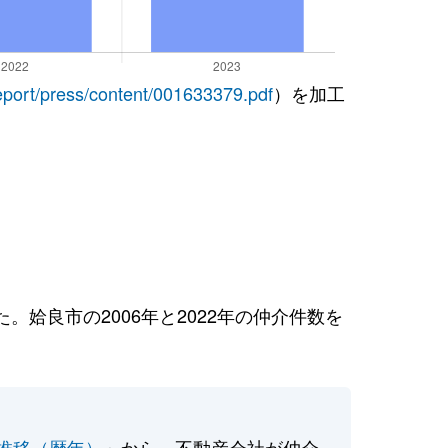
report/press/content/001633379.pdf
）を加工
姶良市の2006年と2022年の仲介件数を
推移（暦年）
」から、不動産会社が仲介