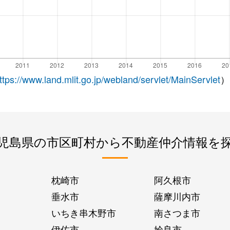
ttps://www.land.mlit.go.jp/webland/servlet/MainServlet
）
児島県の市区町村から不動産仲介情報を
枕崎市
阿久根市
垂水市
薩摩川内市
いちき串木野市
南さつま市
伊佐市
姶良市