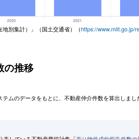
在地別集計）」（国土交通省）（
https://www.mlit.go.jp/
数の推移
テムのデータをもとに、不動産仲介件数を算出しました。
公表している不動産業統計集「
売り物件成約報告件数の