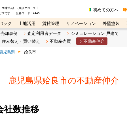
ーズ株式会社（東証グロース上
初めての方へ
ビスです 証券コード：4445
バック
土地活用
賃貸管理
リノベーション
外壁塗装
ライン講座
リビンマガジンBiz
不動産売却ご相談デスク
別売却事例
査定利用者データ
シミュレーション 戸建て
住み替え・買い替え
不動産売買
不動産仲介
鹿児島県
姶良市
鹿児島県姶良市の不動産仲介
会社数推移