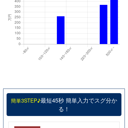
最短45秒 簡単入力でスグ分か
簡単3STEP♪
る！