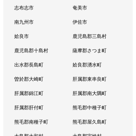
志布志市
奄美市
南九州市
伊佐市
姶良市
鹿児島郡三島村
鹿児島郡十島村
薩摩郡さつま町
出水郡長島町
姶良郡湧水町
曽於郡大崎町
肝属郡東串良町
肝属郡錦江町
肝属郡南大隅町
肝属郡肝付町
熊毛郡中種子町
熊毛郡南種子町
熊毛郡屋久島町
大島郡大和村
大島郡宇検村