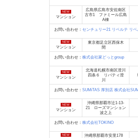
広島県広島市安佐南区
NEW
古市1 ファミール広島
マンション
A棟
お問い合わせ：
センチュリー21 リベルテ リ
NEW
東京都足立区西保木
マンション
間
お問い合わせ：
株式会社家どっとgroup
北海道札幌市南区澄川
NEW
四条６ リバティ澄
マンション
川
お問い合わせ：
SUMiTAS 厚別店 株式会社SUM
沖縄県那覇市辻1-13-
NEW
21 ローズマンション
マンション
波之上
お問い合わせ：
株式会社TOKINO
NEW
沖縄県那覇市安里178