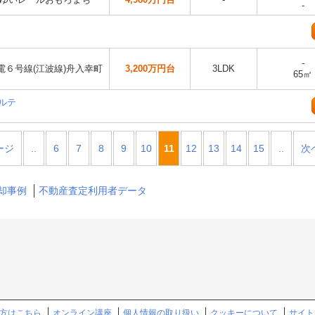
-
-
電６号線(江波線)舟入幸町
3,200万円台
3LDK
65㎡
ベルテ
ージ
..
6
7
8
9
10
11
12
13
14
15
..
次
却事例
不動産査定利用者データ
方はこちら
オンライン講座
個人情報の取り扱い
クッキーについて
サイト