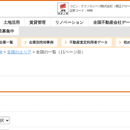
リビン・テクノロジーズ株式会社（東証グロー
証券コード：4445
土地活用
賃貸管理
リノベーション
全国不動産会社デー
店募集中
企業一覧
企業別売却事例
不動産査定利用者データ
初
例
>
全国のエリア
> 全国の一覧（11ページ目）