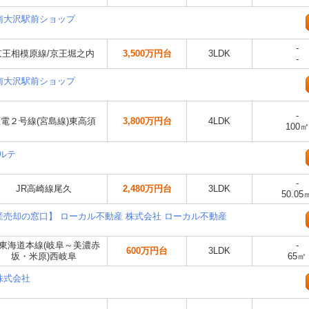
南大沢駅前ショップ
-
京王相模原線/京王堀之内
3,500万円台
3LDK
-
南大沢駅前ショップ
-
電２号線(宮島線)東高須
3,800万円台
4LDK
100㎡
ベルテ
-
JR高崎線尾久
2,480万円台
3LDK
50.05
産売却の窓口】 ローカル不動産 株式会社 ローカル不動産
R東海道本線(岐阜～美濃赤
-
600万円台
3LDK
坂・米原)西岐阜
65㎡
株式会社