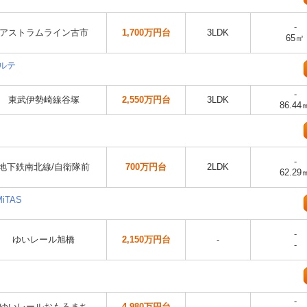
-
アストラムライン古市
1,700万円台
3LDK
65㎡
ベルテ
-
東武伊勢崎線谷塚
2,550万円台
3LDK
86.44
-
地下鉄南北線/自衛隊前
700万円台
2LDK
62.29
iTAS
-
ゆいレール旭橋
2,150万円台
-
-
-
ゆいレールおもろまち
4,980万円台
-