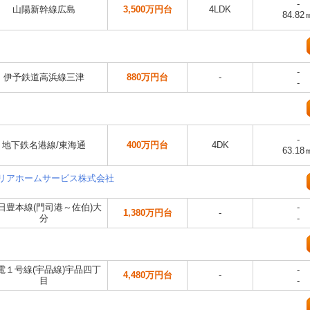
-
山陽新幹線広島
3,500万円台
4LDK
84.82
-
伊予鉄道高浜線三津
880万円台
-
-
-
地下鉄名港線/東海通
400万円台
4DK
63.18
ミリアホームサービス株式会社
R日豊本線(門司港～佐伯)大
-
1,380万円台
-
分
-
電１号線(宇品線)宇品四丁
-
4,480万円台
-
目
-