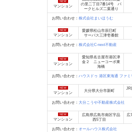
NEW
の里二丁目7番14号 パ
マンション
ークヒルズ二葉通り
お問い合わせ：
株式会社まいほうむ
NEW
愛媛県松山市辰巳町
マンション
サーパス三津壱番館
お問い合わせ：
株式会社C-next不動産
愛知県名古屋市港区津
NEW
金２ ニューコーポ東
マンション
海橋
お問い合わせ：
ハウスドゥ 港区東海通 ファ
NEW
J
大分県大分市新町
マンション
お問い合わせ：
大分こうや不動産株式会社
NEW
広島県広島市南区宇品
広
マンション
西5丁目
お問い合わせ：
オールハウス株式会社