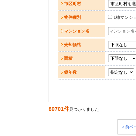
市区町村
物件種別
1棟マンシ
マンション名
売却価格
面積
築年数
89701件
見つかりました
＜前ペ