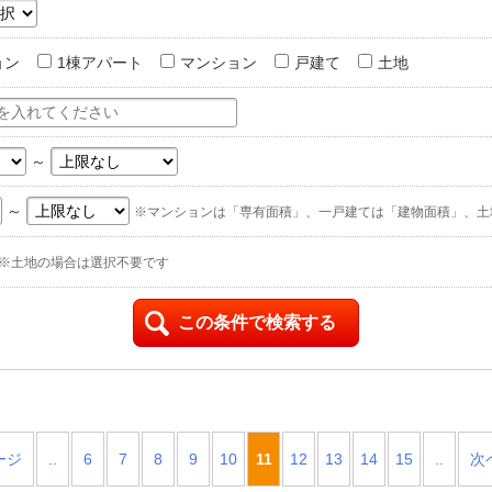
ョン
1棟アパート
マンション
戸建て
土地
～
～
※マンションは「専有面積」、一戸建ては「建物面積」、土
※土地の場合は選択不要です
ージ
..
6
7
8
9
10
11
12
13
14
15
..
次