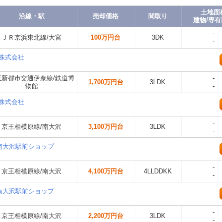
土地面
沿線・駅
売却価格
間取り
建物/専
-
ＪＲ京浜東北線/大宮
100万円台
3DK
-
産株式会社
玉新都市交通伊奈線/鉄道博
-
1,700万円台
3LDK
物館
-
産株式会社
-
京王相模原線/南大沢
3,100万円台
3LDK
-
南大沢駅前ショップ
-
京王相模原線/南大沢
4,100万円台
4LLDDKK
-
南大沢駅前ショップ
-
京王相模原線/南大沢
2,200万円台
3LDK
-