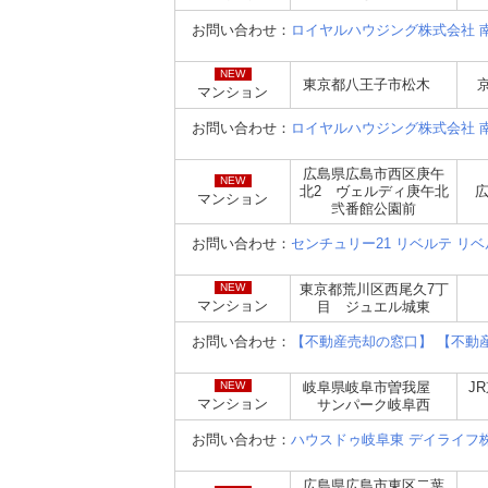
お問い合わせ：
ロイヤルハウジング株式会社 
NEW
東京都八王子市松木
マンション
お問い合わせ：
ロイヤルハウジング株式会社 
広島県広島市西区庚午
NEW
北2 ヴェルディ庚午北
広
マンション
弐番館公園前
お問い合わせ：
センチュリー21 リベルテ リ
NEW
東京都荒川区西尾久7丁
マンション
目 ジュエル城東
お問い合わせ：
【不動産売却の窓口】 【不動
NEW
岐阜県岐阜市曽我屋
J
マンション
サンパーク岐阜西
お問い合わせ：
ハウスドゥ岐阜東 デイライフ
広島県広島市東区二葉