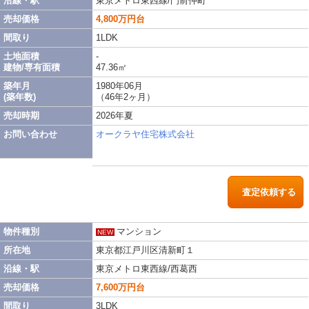
沿線・駅
東京メトロ東西線/門前仲町
売却価格
4,800万円台
間取り
1LDK
土地面積
-
建物/専有面積
47.36㎡
築年月
1980年06月
(築年数)
（46年2ヶ月）
売却時期
2026年夏
お問い合わせ
オークラヤ住宅株式会社
査定依頼する
物件種別
マンション
NEW
所在地
東京都江戸川区清新町１
沿線・駅
東京メトロ東西線/西葛西
売却価格
7,600万円台
間取り
3LDK