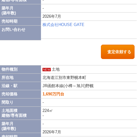
築年月
-
(築年数)
2026年7月
売却時期
株式会社HOUSE GATE
お問い合わせ
査定依頼する
物件種別
土地
NEW
所在地
北海道江別市東野幌本町
沿線・駅
JR函館本線(小樽～旭川)野幌
売却価格
1,690万円台
間取り
-
土地面積
224㎡
建物/専有面積
-
築年月
-
(築年数)
2026年7月
売却時期