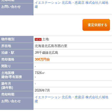
イエステーション 北広島・恵庭店 株式会社八城地
お問い合わせ
建
査定依頼する
物件種別
土地
NEW
所在地
北海道北広島市西の里
沿線・駅
JR千歳線北広島
売却価格
300万円台
間取り
-
土地面積
7326㎡
建物/専有面積
-
築年月
-
(築年数)
2026年7月
売却時期
イエステーション 北広島・恵庭店 株式会社八城地
お問い合わせ
建