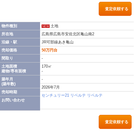
査定依頼する
物件種別
土地
NEW
所在地
広島県広島市安佐北区亀山南2
沿線・駅
JR可部線あき亀山
売却価格
50万円台
間取り
-
土地面積
170㎡
建物/専有面積
-
築年月
-
(築年数)
2026年7月
売却時期
センチュリー21 リベルテ リベルテ
お問い合わせ
査定依頼する