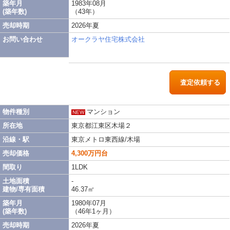
築年月
1983年08月
(築年数)
（43年）
売却時期
2026年夏
お問い合わせ
オークラヤ住宅株式会社
査定依頼する
物件種別
マンション
NEW
所在地
東京都江東区木場２
沿線・駅
東京メトロ東西線/木場
売却価格
4,300万円台
間取り
1LDK
土地面積
-
建物/専有面積
46.37㎡
築年月
1980年07月
(築年数)
（46年1ヶ月）
売却時期
2026年夏