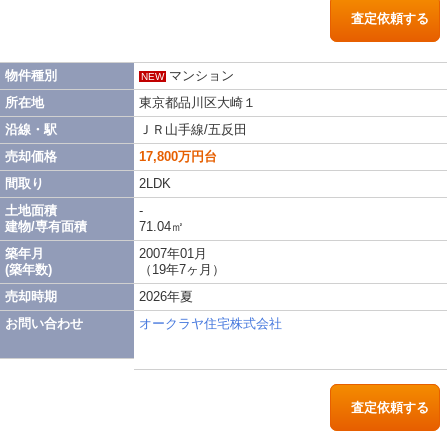
査定依頼する
物件種別
マンション
NEW
所在地
東京都品川区大崎１
沿線・駅
ＪＲ山手線/五反田
売却価格
17,800万円台
間取り
2LDK
土地面積
-
建物/専有面積
71.04㎡
築年月
2007年01月
(築年数)
（19年7ヶ月）
売却時期
2026年夏
お問い合わせ
オークラヤ住宅株式会社
査定依頼する