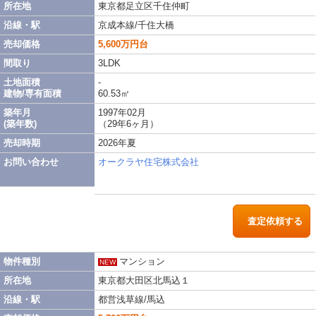
所在地
東京都足立区千住仲町
沿線・駅
京成本線/千住大橋
売却価格
5,600万円台
間取り
3LDK
土地面積
-
建物/専有面積
60.53㎡
築年月
1997年02月
(築年数)
（29年6ヶ月）
売却時期
2026年夏
お問い合わせ
オークラヤ住宅株式会社
査定依頼する
物件種別
マンション
NEW
所在地
東京都大田区北馬込１
沿線・駅
都営浅草線/馬込