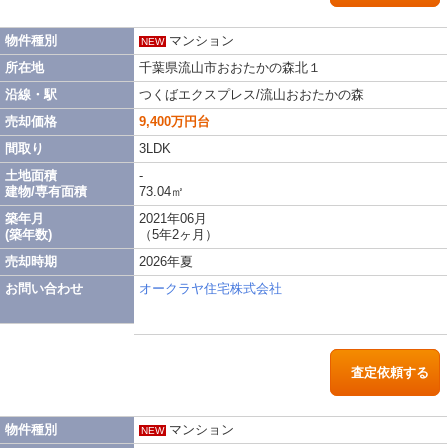
物件種別
マンション
NEW
所在地
千葉県流山市おおたかの森北１
沿線・駅
つくばエクスプレス/流山おおたかの森
売却価格
9,400万円台
間取り
3LDK
土地面積
-
建物/専有面積
73.04㎡
築年月
2021年06月
(築年数)
（5年2ヶ月）
売却時期
2026年夏
お問い合わせ
オークラヤ住宅株式会社
査定依頼する
物件種別
マンション
NEW