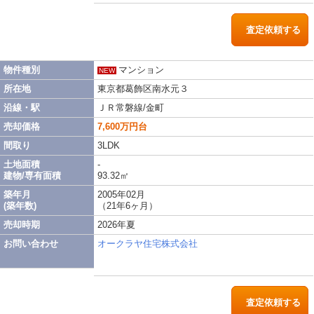
査定依頼する
物件種別
マンション
NEW
所在地
東京都葛飾区南水元３
沿線・駅
ＪＲ常磐線/金町
売却価格
7,600万円台
間取り
3LDK
土地面積
-
建物/専有面積
93.32㎡
築年月
2005年02月
(築年数)
（21年6ヶ月）
売却時期
2026年夏
お問い合わせ
オークラヤ住宅株式会社
査定依頼する