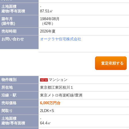
土地面積
-
建物/専有面積
87.51㎡
築年月
1984年08月
(築年数)
（42年）
売却時期
2026年夏
お問い合わせ
オークラヤ住宅株式会社
査定依頼する
物件種別
マンション
NEW
所在地
東京都江東区枝川１
沿線・駅
東京メトロ有楽町線/豊洲
売却価格
6,000万円台
間取り
2LDK+S
土地面積
-
建物/専有面積
64.4㎡