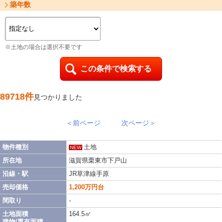
築年数
※土地の場合は選択不要です
89718件
見つかりました
＜前ページ
次ページ＞
物件種別
土地
NEW
所在地
滋賀県栗東市下戸山
沿線・駅
JR草津線手原
売却価格
1,200万円台
間取り
-
土地面積
164.5㎡
建物/専有面積
-