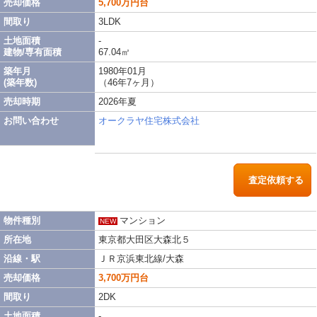
売却価格
5,700万円台
間取り
3LDK
土地面積
-
建物/専有面積
67.04㎡
築年月
1980年01月
(築年数)
（46年7ヶ月）
売却時期
2026年夏
お問い合わせ
オークラヤ住宅株式会社
査定依頼する
物件種別
マンション
NEW
所在地
東京都大田区大森北５
沿線・駅
ＪＲ京浜東北線/大森
売却価格
3,700万円台
間取り
2DK
土地面積
-