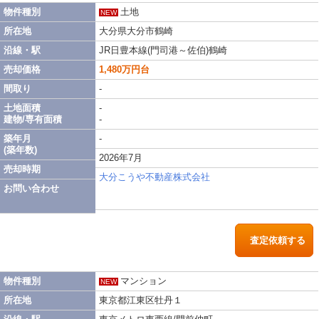
物件種別
土地
NEW
所在地
大分県大分市鶴崎
沿線・駅
JR日豊本線(門司港～佐伯)鶴崎
売却価格
1,480万円台
間取り
-
土地面積
-
建物/専有面積
-
築年月
-
(築年数)
2026年7月
売却時期
大分こうや不動産株式会社
お問い合わせ
査定依頼する
物件種別
マンション
NEW
所在地
東京都江東区牡丹１