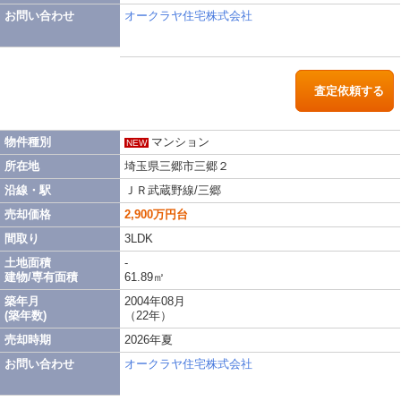
お問い合わせ
オークラヤ住宅株式会社
査定依頼する
物件種別
マンション
NEW
所在地
埼玉県三郷市三郷２
沿線・駅
ＪＲ武蔵野線/三郷
売却価格
2,900万円台
間取り
3LDK
土地面積
-
建物/専有面積
61.89㎡
築年月
2004年08月
(築年数)
（22年）
売却時期
2026年夏
お問い合わせ
オークラヤ住宅株式会社