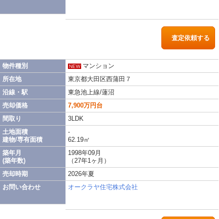
査定依頼する
物件種別
マンション
NEW
所在地
東京都大田区西蒲田７
沿線・駅
東急池上線/蓮沼
売却価格
7,900万円台
間取り
3LDK
土地面積
-
建物/専有面積
62.19㎡
築年月
1998年09月
(築年数)
（27年1ヶ月）
売却時期
2026年夏
お問い合わせ
オークラヤ住宅株式会社