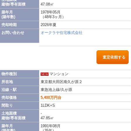
建物/専有面積
47.08㎡
築年月
1978年05月
(築年数)
（48年3ヶ月）
売却時期
2026年夏
お問い合わせ
オークラヤ住宅株式会社
査定依頼する
物件種別
マンション
NEW
所在地
東京都大田区南久が原２
沿線・駅
東急池上線/久が原
売却価格
5,400万円台
間取り
1LDK+S
土地面積
-
建物/専有面積
47.85㎡
築年月
1991年08月
(築年数)
（35年）