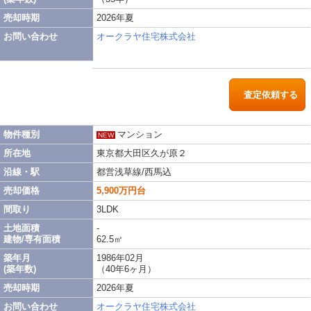
売却時期
2026年夏
お問い合わせ
オークラヤ住宅株式会社
査定依頼する
物件種別
マンション
NEW
所在地
東京都大田区久が原２
沿線・駅
都営浅草線/西馬込
売却価格
5,900万円台
間取り
3LDK
土地面積
-
建物/専有面積
62.5㎡
築年月
1986年02月
(築年数)
（40年6ヶ月）
売却時期
2026年夏
お問い合わせ
オークラヤ住宅株式会社