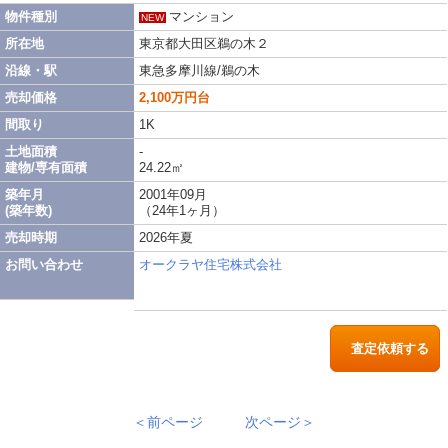
物件種別
マンション
NEW
所在地
東京都大田区鵜の木２
沿線・駅
東急多摩川線/鵜の木
売却価格
2,100万円台
間取り
1K
土地面積
-
建物/専有面積
24.22㎡
築年月
2001年09月
(築年数)
（24年1ヶ月）
売却時期
2026年夏
お問い合わせ
オークラヤ住宅株式会社
査定依頼する
＜前ページ
次ページ＞