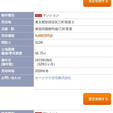
査定依頼する
物件種別
マンション
NEW
所在地
東京都世田谷区三軒茶屋２
沿線・駅
東急田園都市線/三軒茶屋
売却価格
4,600万円台
間取り
2LDK
土地面積
-
建物/専有面積
56.75㎡
築年月
1973年09月
(築年数)
（52年1ヶ月）
売却時期
2026年冬
お問い合わせ
オークラヤ住宅株式会社
査定依頼する