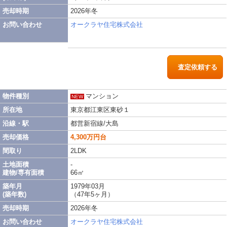
売却時期
2026年冬
お問い合わせ
オークラヤ住宅株式会社
査定依頼する
物件種別
マンション
NEW
所在地
東京都江東区東砂１
沿線・駅
都営新宿線/大島
売却価格
4,300万円台
間取り
2LDK
土地面積
-
建物/専有面積
66㎡
築年月
1979年03月
(築年数)
（47年5ヶ月）
売却時期
2026年冬
お問い合わせ
オークラヤ住宅株式会社