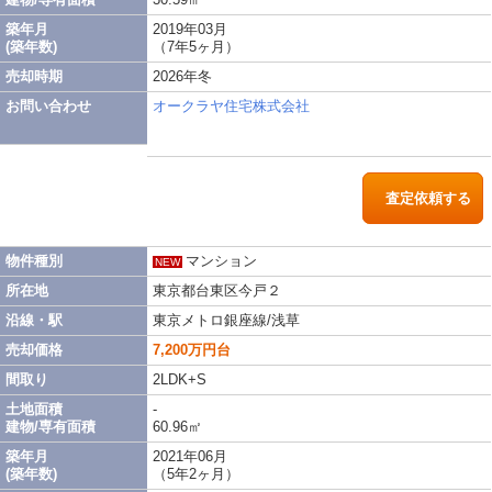
築年月
2019年03月
(築年数)
（7年5ヶ月）
売却時期
2026年冬
お問い合わせ
オークラヤ住宅株式会社
査定依頼する
物件種別
マンション
NEW
所在地
東京都台東区今戸２
沿線・駅
東京メトロ銀座線/浅草
売却価格
7,200万円台
間取り
2LDK+S
土地面積
-
建物/専有面積
60.96㎡
築年月
2021年06月
(築年数)
（5年2ヶ月）