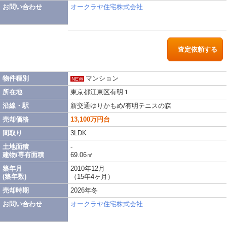
お問い合わせ
オークラヤ住宅株式会社
査定依頼する
物件種別
マンション
NEW
所在地
東京都江東区有明１
沿線・駅
新交通ゆりかもめ/有明テニスの森
売却価格
13,100万円台
間取り
3LDK
土地面積
-
建物/専有面積
69.06㎡
築年月
2010年12月
(築年数)
（15年4ヶ月）
売却時期
2026年冬
お問い合わせ
オークラヤ住宅株式会社