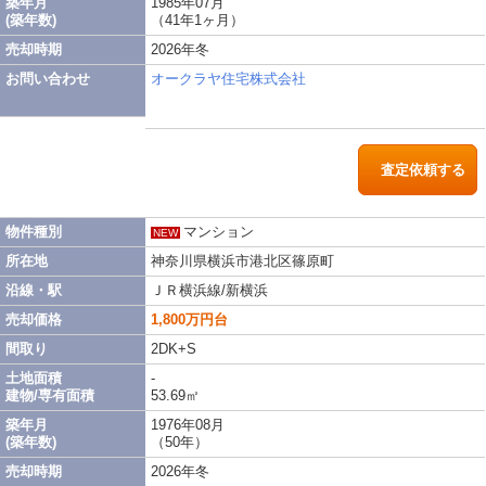
築年月
1985年07月
(築年数)
（41年1ヶ月）
売却時期
2026年冬
お問い合わせ
オークラヤ住宅株式会社
査定依頼する
物件種別
マンション
NEW
所在地
神奈川県横浜市港北区篠原町
沿線・駅
ＪＲ横浜線/新横浜
売却価格
1,800万円台
間取り
2DK+S
土地面積
-
建物/専有面積
53.69㎡
築年月
1976年08月
(築年数)
（50年）
売却時期
2026年冬