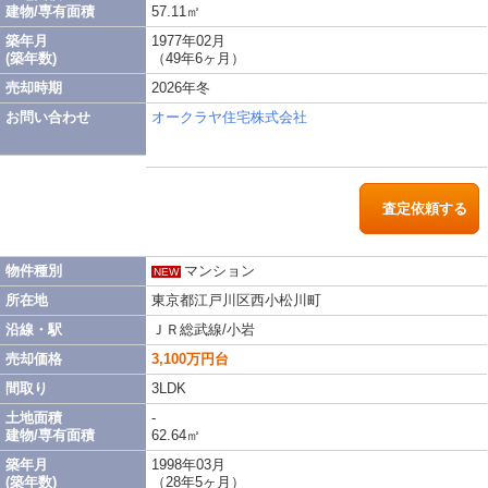
建物/専有面積
57.11㎡
築年月
1977年02月
(築年数)
（49年6ヶ月）
売却時期
2026年冬
お問い合わせ
オークラヤ住宅株式会社
査定依頼する
物件種別
マンション
NEW
所在地
東京都江戸川区西小松川町
沿線・駅
ＪＲ総武線/小岩
売却価格
3,100万円台
間取り
3LDK
土地面積
-
建物/専有面積
62.64㎡
築年月
1998年03月
(築年数)
（28年5ヶ月）