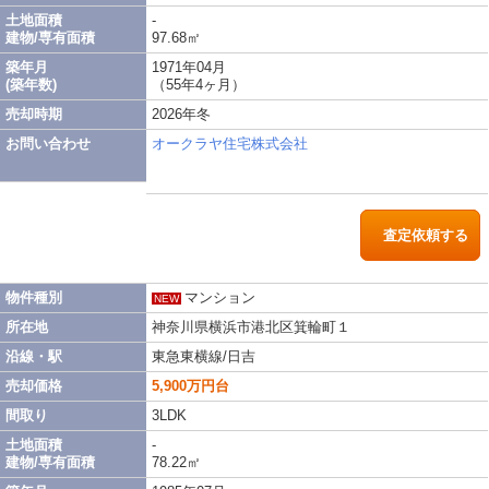
土地面積
-
建物/専有面積
97.68㎡
築年月
1971年04月
(築年数)
（55年4ヶ月）
売却時期
2026年冬
お問い合わせ
オークラヤ住宅株式会社
査定依頼する
物件種別
マンション
NEW
所在地
神奈川県横浜市港北区箕輪町１
沿線・駅
東急東横線/日吉
売却価格
5,900万円台
間取り
3LDK
土地面積
-
建物/専有面積
78.22㎡