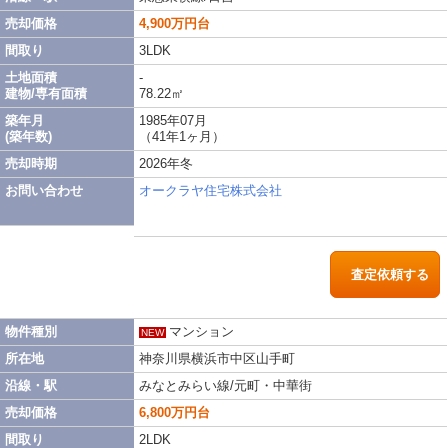
売却価格
4,900万円台
間取り
3LDK
土地面積
-
建物/専有面積
78.22㎡
築年月
1985年07月
(築年数)
（41年1ヶ月）
売却時期
2026年冬
お問い合わせ
オークラヤ住宅株式会社
査定依頼する
物件種別
マンション
NEW
所在地
神奈川県横浜市中区山手町
沿線・駅
みなとみらい線/元町・中華街
売却価格
6,800万円台
間取り
2LDK