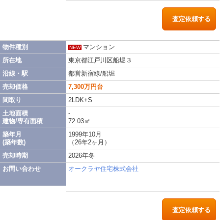
査定依頼する
物件種別
マンション
NEW
所在地
東京都江戸川区船堀３
沿線・駅
都営新宿線/船堀
売却価格
7,300万円台
間取り
2LDK+S
土地面積
-
建物/専有面積
72.03㎡
築年月
1999年10月
(築年数)
（26年2ヶ月）
売却時期
2026年冬
お問い合わせ
オークラヤ住宅株式会社
査定依頼する