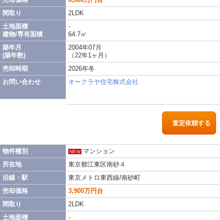
間取り
2LDK
土地面積
-
建物/専有面積
64.7㎡
築年月
2004年07月
(築年数)
（22年1ヶ月）
売却時期
2026年冬
お問い合わせ
オークラヤ住宅株式会社
査定依頼する
物件種別
マンション
NEW
所在地
東京都江東区南砂４
沿線・駅
東京メトロ東西線/南砂町
売却価格
3,900万円台
間取り
2LDK
土地面積
-