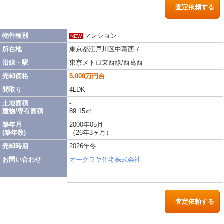
査定依頼する
物件種別
マンション
NEW
所在地
東京都江戸川区中葛西７
沿線・駅
東京メトロ東西線/西葛西
売却価格
5,000万円台
間取り
4LDK
土地面積
-
建物/専有面積
89.15㎡
築年月
2000年05月
(築年数)
（26年3ヶ月）
売却時期
2026年冬
お問い合わせ
オークラヤ住宅株式会社
査定依頼する