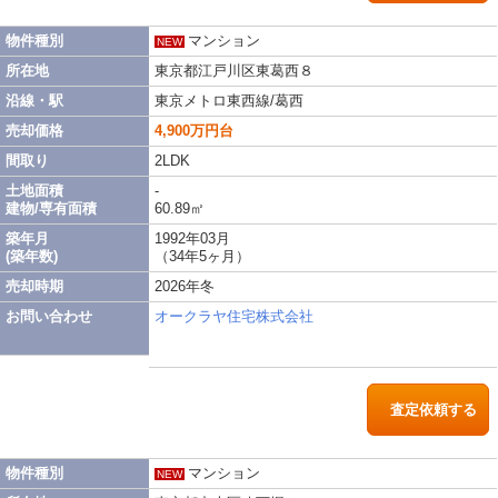
物件種別
マンション
NEW
所在地
東京都江戸川区東葛西８
沿線・駅
東京メトロ東西線/葛西
売却価格
4,900万円台
間取り
2LDK
土地面積
-
建物/専有面積
60.89㎡
築年月
1992年03月
(築年数)
（34年5ヶ月）
売却時期
2026年冬
お問い合わせ
オークラヤ住宅株式会社
査定依頼する
物件種別
マンション
NEW