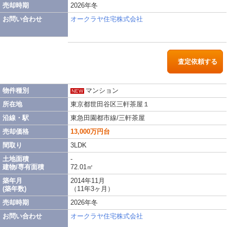
売却時期
2026年冬
お問い合わせ
オークラヤ住宅株式会社
査定依頼する
物件種別
マンション
NEW
所在地
東京都世田谷区三軒茶屋１
沿線・駅
東急田園都市線/三軒茶屋
売却価格
13,000万円台
間取り
3LDK
土地面積
-
建物/専有面積
72.01㎡
築年月
2014年11月
(築年数)
（11年3ヶ月）
売却時期
2026年冬
お問い合わせ
オークラヤ住宅株式会社