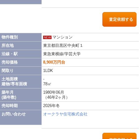
査定依頼する
物件種別
マンション
NEW
所在地
東京都目黒区中央町１
沿線・駅
東急東横線/学芸大学
売却価格
8,900万円台
間取り
1LDK
土地面積
-
建物/専有面積
78㎡
築年月
1980年06月
(築年数)
（46年2ヶ月）
売却時期
2026年冬
お問い合わせ
オークラヤ住宅株式会社