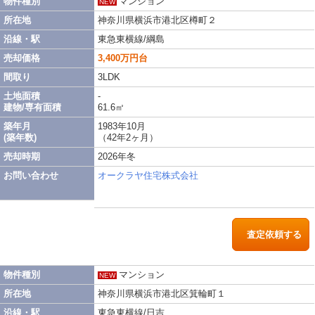
物件種別
マンション
NEW
所在地
神奈川県横浜市港北区樽町２
沿線・駅
東急東横線/綱島
売却価格
3,400万円台
間取り
3LDK
土地面積
-
建物/専有面積
61.6㎡
築年月
1983年10月
(築年数)
（42年2ヶ月）
売却時期
2026年冬
お問い合わせ
オークラヤ住宅株式会社
査定依頼する
物件種別
マンション
NEW
所在地
神奈川県横浜市港北区箕輪町１
沿線・駅
東急東横線/日吉