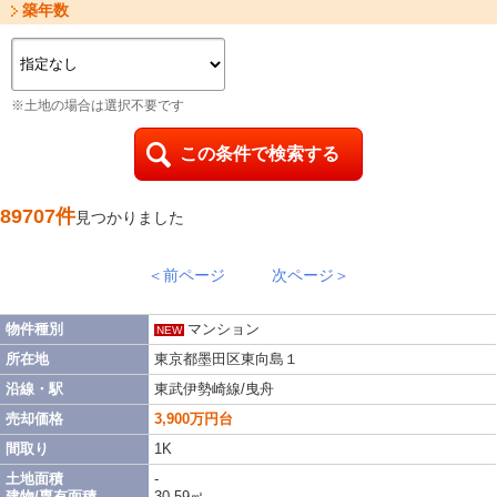
築年数
※土地の場合は選択不要です
89707件
見つかりました
＜前ページ
次ページ＞
物件種別
マンション
NEW
所在地
東京都墨田区東向島１
沿線・駅
東武伊勢崎線/曳舟
売却価格
3,900万円台
間取り
1K
土地面積
-
建物/専有面積
30.59㎡