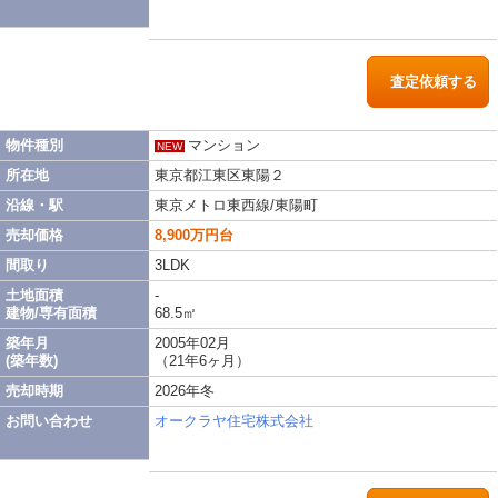
査定依頼する
物件種別
マンション
NEW
所在地
東京都江東区東陽２
沿線・駅
東京メトロ東西線/東陽町
売却価格
8,900万円台
間取り
3LDK
土地面積
-
建物/専有面積
68.5㎡
築年月
2005年02月
(築年数)
（21年6ヶ月）
売却時期
2026年冬
お問い合わせ
オークラヤ住宅株式会社