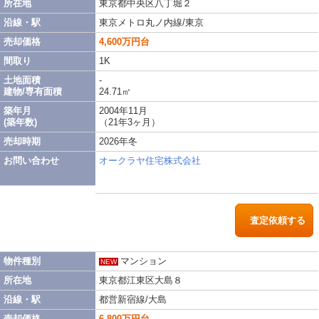
所在地
東京都中央区八丁堀２
沿線・駅
東京メトロ丸ノ内線/東京
売却価格
4,600万円台
間取り
1K
土地面積
-
建物/専有面積
24.71㎡
築年月
2004年11月
(築年数)
（21年3ヶ月）
売却時期
2026年冬
お問い合わせ
オークラヤ住宅株式会社
査定依頼する
物件種別
マンション
NEW
所在地
東京都江東区大島８
沿線・駅
都営新宿線/大島
売却価格
6,800万円台