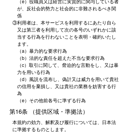
（e）役職員又は経営に実質的に関与している者
が、反社会的勢力と社会的に非難されるべき関
係
③利用者は、本サービスを利用するにあたり自ら
又は第三者を利用して次の各号のいずれかに該
当する行為を行わないことを表明・確約いたし
ます。
（a）暴力的な要求行為
（b）法的な責任を超えた不当な要求行為
（c）取引に関して、脅迫的な言動をし、又は暴
力を用いる行為
（d）風説を流布し、偽計又は威力を用いて貴社
の信用を棄損し、又は貴社の業務を妨害する行
為
（e）その他前各号に準ずる行為
第16条 （提供区域・準拠法）
本規約の効力、解釈及び履行については、日本法
に準拠するものとします。