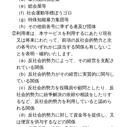
（e）総会屋等
（f）社会運動等標ぼうゴロ
（g）特殊知能暴力集団等
（h）その他前各号に準ずる者及び団体
②利用者は、本サービスを利用するにあたり現在
又は将来にわたって、前項の反社会的勢力と次
の各号のいずれかに該当する関係も有しないこ
とを表明・確約いたします。
（a）反社会的勢力によって、その経営を支配さ
れている関係
（b）反社会的勢力がその経営に実質的に関与し
ている関係
（c）反社会的勢力を役職員や顧問としたり、反
社会的勢力に紛争解決の依頼や相談をしたりす
るなど、反社会的勢力を利用していると認めら
れる関係
（d）反社会的勢力に対して資金等を提供し、又
は便宜を供与するなどの関係