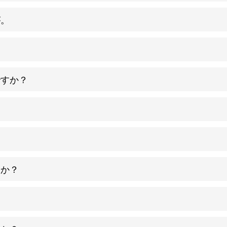
が。
？
ですか？
？
？
すか？