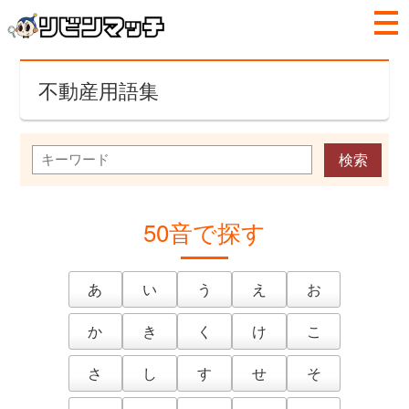
不動産用語集
50音で探す
あ
い
う
え
お
か
き
く
け
こ
さ
し
す
せ
そ