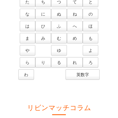
た
ち
つ
て
と
な
に
ぬ
ね
の
は
ひ
ふ
へ
ほ
ま
み
む
め
も
や
ゆ
よ
ら
り
る
れ
ろ
わ
英数字
リビンマッチコラム