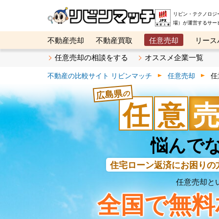
リビン・テクノロジ
場）が運営するサー
不動産売却
不動産買取
任意売却
リース
メタ住宅展示場
ベスト不動産カンパニー
オン
任意売却の相談をする
オススメ企業一覧
不動産の比較サイト リビンマッチ
任意売却
任
広島県
の
任
意
悩んで
住宅ローン返済
にお困りの
任意売却と
全国で無料