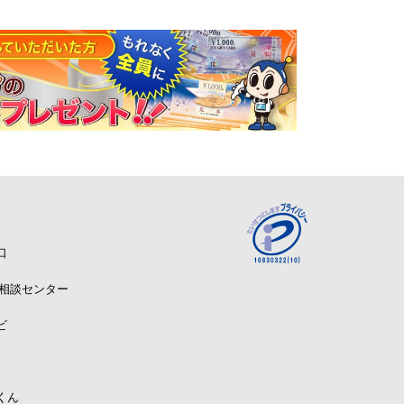
口
A相談センター
ビ
くん