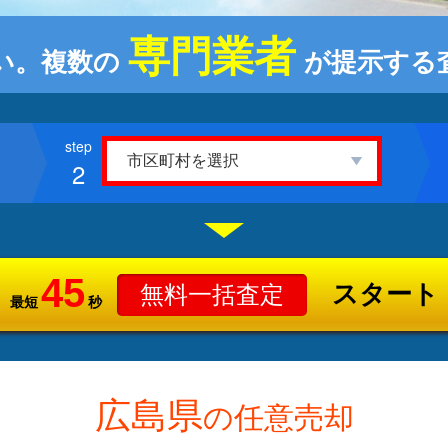
専門業者
い。複数の
が提示する
2
45
スタート
無料一括査定
最短
秒
広島県
の任意売却