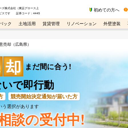
ーズ株式会社（東証グロース上
初めての方へ
ビスです 証券コード：4445
バック
土地活用
賃貸管理
リノベーション
外壁塗装
ライン講座
リビンマガジンBiz
不動産売却ご相談デスク
意売却（広島県）
売
却
まだ間に合う!
ないで即行動
方
競売開始決定通知
が届いた方
いう選択があります
相談の
受付中!