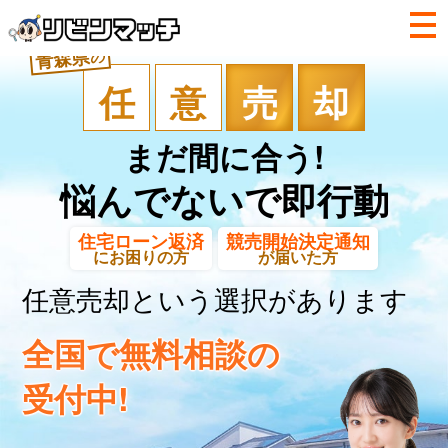
青森県
の
任
意
売
却
まだ間に合う!
悩んでないで即行動
住宅ローン返済
競売開始決定通知
にお困りの方
が届いた方
任意売却という選択があります
全国で無料相談の
受付中!