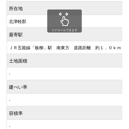
所在地
北津軽郡
スクロールできます
最寄駅
ＪＲ五能線「板柳」駅 南東方 道路距離 約１．０ｋｍ
土地面積
-
建ぺい率
-
容積率
-