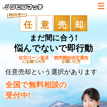
秋田県
の
任
意
売
却
まだ間に合う!
悩んでないで即行動
住宅ローン返済
競売開始決定通知
にお困りの方
が届いた方
任意売却という選択があります
全国で無料相談の
受付中!