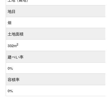
地目
畑
土地面積
2
332m
建ぺい率
0%
容積率
0%