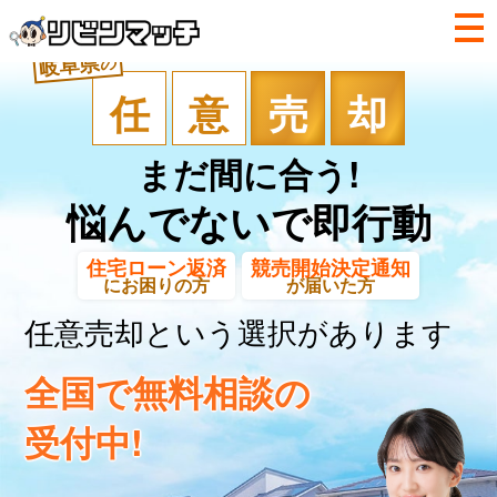
岐阜県
の
任
意
売
却
まだ間に合う!
悩んでないで即行動
住宅ローン返済
競売開始決定通知
にお困りの方
が届いた方
任意売却という選択があります
全国で無料相談の
受付中!