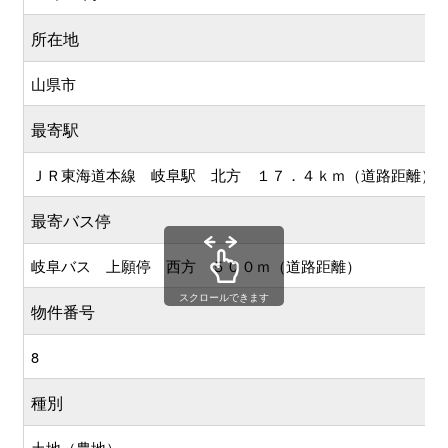
所在地
山県市
最寄駅
ＪＲ東海道本線 岐阜駅 北方 １７．４ｋｍ（道路距離）
最寄バス停
岐阜バス 上願停 西方 ５００ｍ（道路距離）
スクロールできます
物件番号
8
種別
土地（農地）