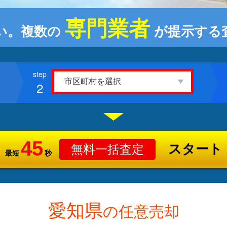
専門業者
い。複数の
が提示する
2
45
スタート
無料一括査定
最短
秒
愛知県
の任意売却