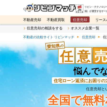
リビン・テクノロジ
場）が運営するサー
不動産売却
不動産買取
任意売却
リース
メタ住宅展示場
ベスト不動産カンパニー
オン
任意売却の相談をする
オススメ企業一覧
不動産の比較サイト リビンマッチ
任意売却
任
愛知県
の
任
意
悩んで
住宅ローン返済
にお困りの
任意売却と
全国で無料