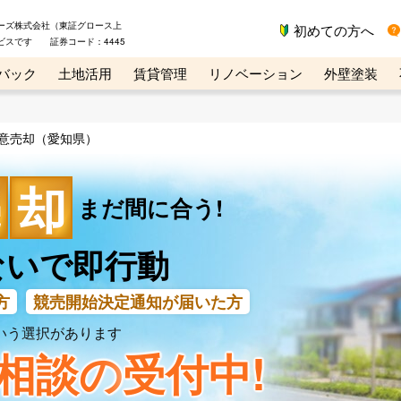
ーズ株式会社（東証グロース上
初めての方へ
ビスです 証券コード：4445
バック
土地活用
賃貸管理
リノベーション
外壁塗装
ライン講座
リビンマガジンBiz
不動産売却ご相談デスク
意売却（愛知県）
売
却
まだ間に合う!
ないで即行動
方
競売開始決定通知
が届いた方
いう選択があります
相談の
受付中!