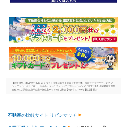
【調査概要】2025年9月19日-23日 サイト評価に関する調査【実施主体】株式会社 マーケティング ア
ンド アソシェイツ【協力】株式会社 マーケティングアプリケーションズ【調査対象】全国47都道府県
在住3000人調査 競合不動産一括査定サイト5社で比較【年齢】20～60代【性別】男女
不動産の比較サイト リビンマッチ