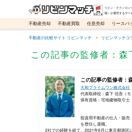
リビン・テクノロジ
場）が運営するサー
不動産売却
不動産買取
任意売却
リースバ
メタ住宅展示場
ベスト不動産カンパニー
オン
不動産の比較サイト リビンマッチ
リビンマッチコ
この記事の監修者：森
この記事の監修者：森
大和プライムワン株式会社
代表取締役：森下 信吾（モ
保有資格：宅地建物取引士
投資用不動産の仕入・販売
を歴任し退職。
2社での経験を経て、2021年6月に東京都港