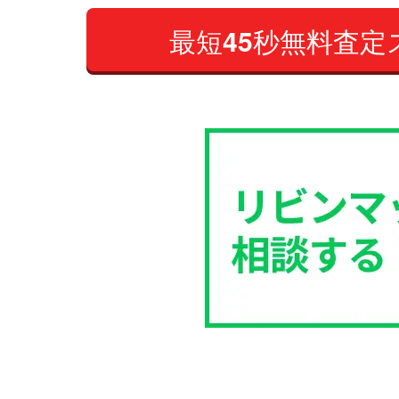
最短
45
秒
無料査定