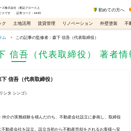
ーズ株式会社（東証グロース上
初めての方へ
ビスです 証券コード：4445
ック
土地活用
賃貸管理
リノベーション
外壁塗装
不
ライン講座
リビンマガジンBiz
ラム
この記事の監修者：森下 信吾（代表取締役）
下 信吾（代表取締役） 著者情
下 信吾（代表取締役）
リシタ シンゴ）
・仲介の実務経験を積んだのち、不動産会社設立に参画し、取締役
区に不動産会社を設立。設立当初から不動産売却をされるお客様へ安