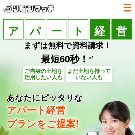
ア
パ
ー
ト
経
営
まずは無料で
資料請求！
最短60秒！
※1
ご自身の土地を
まだ土地を持って
活用したい人も
いない人も
あなたにピッタリな
アパート経営
プランをご提案!