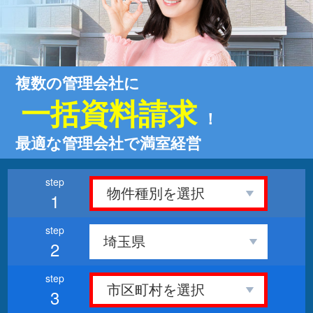
複数の管理会社に
一括資料請求
！
最適な管理会社で満室経営
1
2
3