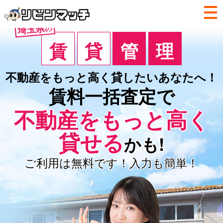
埼玉県
の
賃
貸
管
理
不動産をもっと高く
貸したいあなたへ！
賃料一括査定で
不動産を
もっと高く
貸せる
かも!
ご利用は無料です！入力も簡単！