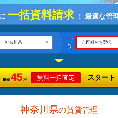
一括資料請求
に
！
最適な管
3
45
スタート
無料一括査定
最短
秒
神奈川県
の賃貸管理