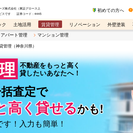
ーズ株式会社（東証グロース上
初めての方へ
ビスです 証券コード：4445
ック
土地活用
賃貸管理
リノベーション
外壁塗装
ライン講座
リビンマガジンBiz
不動産売却ご相談デスク
アパート管理
マンション管理
貸管理（神奈川県）
理
不動産をもっと高く
貸したいあなたへ！
一括査定で
と高く
貸せる
かも!
です！入力も簡単！