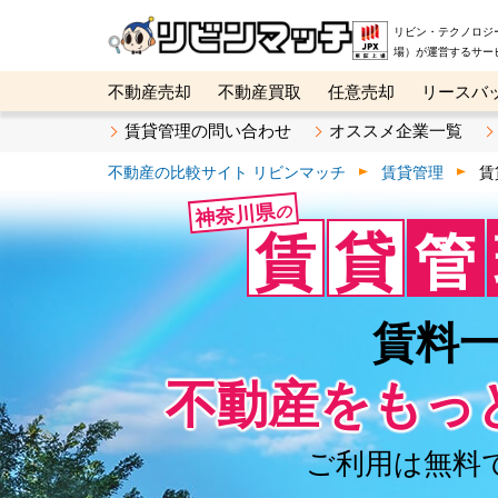
リビン・テクノロジ
場）が運営するサー
不動産売却
不動産買取
任意売却
リースバ
メタ住宅展示場
ベスト不動産カンパニー
オン
賃貸管理の問い合わせ
オススメ企業一覧
不動産の比較サイト リビンマッチ
賃貸管理
賃
神奈川県
の
賃
貸
管
賃料
不動産を
もっ
ご利用は無料