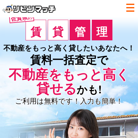
佐賀県
の
賃
貸
管
理
不動産をもっと高く
貸したいあなたへ！
賃料一括査定で
不動産を
もっと高く
貸せる
かも!
ご利用は無料です！入力も簡単！