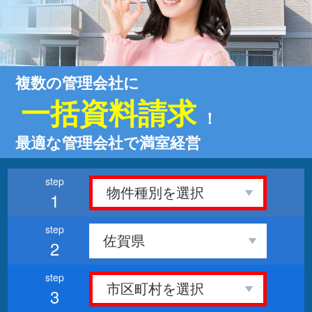
複数の管理会社に
一括資料請求
！
最適な管理会社で満室経営
1
2
3