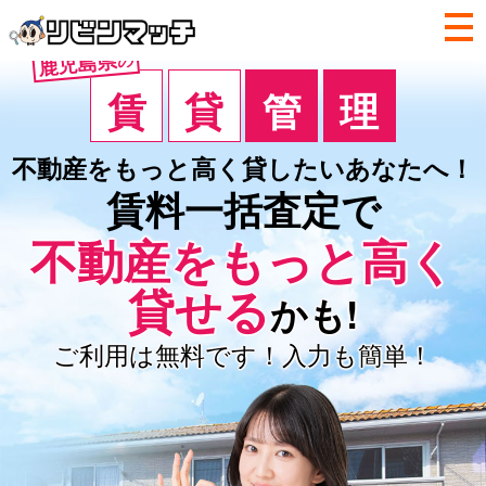
鹿児島県
の
賃
貸
管
理
不動産をもっと高く
貸したいあなたへ！
賃料一括査定で
不動産を
もっと高く
貸せる
かも!
ご利用は無料です！入力も簡単！