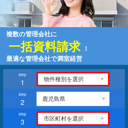
複数の管理会社に
一括資料請求
！
最適な管理会社で満室経営
1
2
3