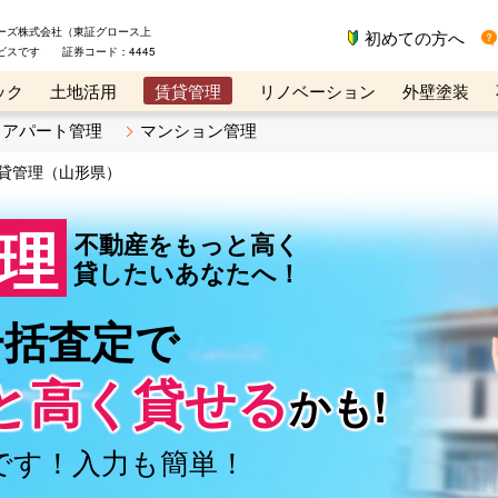
ーズ株式会社（東証グロース上
初めての方へ
ビスです 証券コード：4445
ック
土地活用
賃貸管理
リノベーション
外壁塗装
ライン講座
リビンマガジンBiz
不動産売却ご相談デスク
アパート管理
マンション管理
貸管理（山形県）
理
不動産をもっと高く
貸したいあなたへ！
一括査定で
と高く
貸せる
かも!
です！入力も簡単！