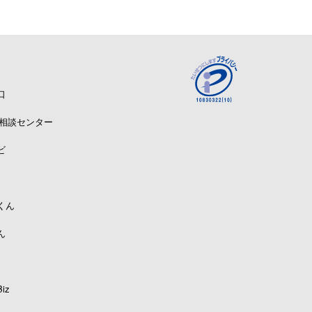
口
A相談センター
ビ
くん
ん
iz