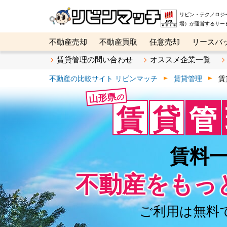
リビン・テクノロジ
場）が運営するサー
不動産売却
不動産買取
任意売却
リースバ
メタ住宅展示場
ベスト不動産カンパニー
オン
賃貸管理の問い合わせ
オススメ企業一覧
不動産の比較サイト リビンマッチ
賃貸管理
賃
山形県
の
賃
貸
管
賃料
不動産を
もっ
ご利用は無料