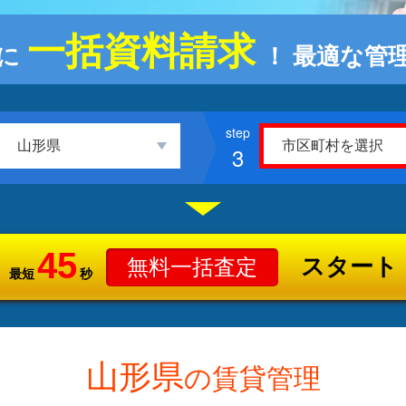
一括資料請求
に
！
最適な管
3
45
スタート
無料一括査定
最短
秒
山形県
の賃貸管理