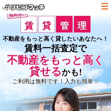
福島県
の
賃
貸
管
理
不動産をもっと高く
貸したいあなたへ！
賃料一括査定で
不動産を
もっと高く
貸せる
かも!
ご利用は無料です！入力も簡単！