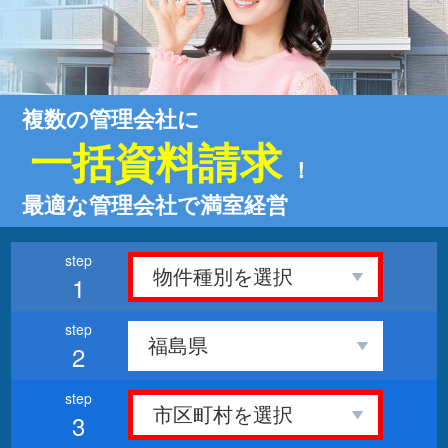
複数の管理会社に
一括資料請求
！
最適な管理会社で満室経営
1
2
3