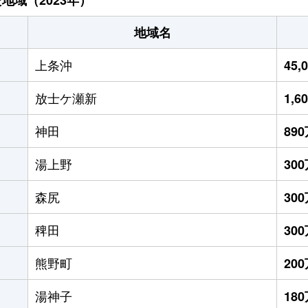
地域名
上条沖
45,
放士ケ瀬新
1,6
神田
89
湯上野
30
森尻
30
稗田
30
熊野町
20
湯神子
18