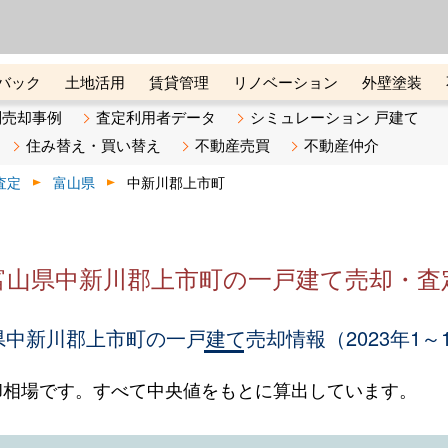
ーズ株式会社（東証グロース上
初めての方へ
ビスです 証券コード：4445
バック
土地活用
賃貸管理
リノベーション
外壁塗装
ライン講座
リビンマガジンBiz
不動産売却ご相談デスク
別売却事例
査定利用者データ
シミュレーション 戸建て
住み替え・買い替え
不動産売買
不動産仲介
査定
富山県
中新川郡上市町
富山県中新川郡上市町の一戸建て売却・査
中新川郡上市町の一戸建て売却情報（2023年1～
却相場です。すべて中央値をもとに算出しています。