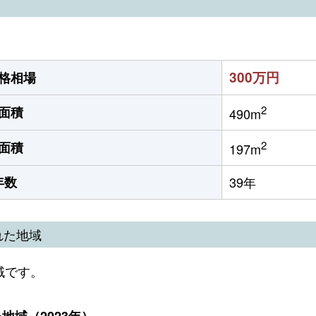
300万円
格相場
2
面積
490m
2
面積
197m
年数
39年
れた地域
域です。
域（2023年）