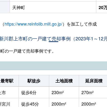
天神町
20
 （
https://www.reinfolib.mlit.go.jp/
）を加工して作成
新川郡上市町の一戸建て売却事例（2023年1～12
上市町の一戸建て売却事例です。
最寄駅
駅徒歩
土地面積
延床面積
上市
徒歩6分
230m²
270m²
新宮川
徒歩45分
2000m²
2000m²