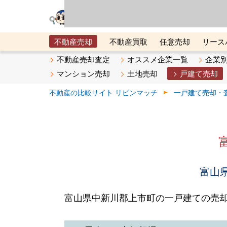
リビン・テクノロジ
場）が運営するサー
不動産売却
不動産買取
任意売却
リース
メタ住宅展示場
ベスト不動産カンパニー
オン
不動産売却査定
オススメ企業一覧
企業
マンション売却
土地売却
戸建て売却
不動産の比較サイト リビンマッチ
一戸建て売却・
富山県
富山県中新川郡上市町の一戸建ての売