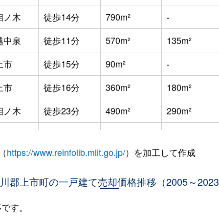
相ノ木
徒歩14分
790m²
-
越中泉
徒歩11分
570m²
135m²
上市
徒歩15分
90m²
-
上市
徒歩16分
360m²
180m²
相ノ木
徒歩23分
490m²
290m²
新宮川
徒歩9分
500m²
210m²
（
https://www.reinfolib.mlit.go.jp/
）を加工して作成
上市
徒歩25分
165m²
60m²
川郡上市町の一戸建て売却価格推移（2005～202
上市
徒歩28分
490m²
185m²
移です。