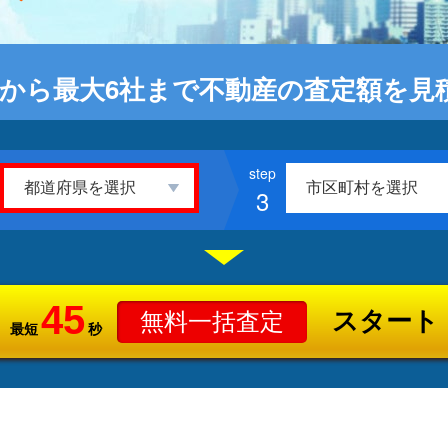
から最大6社まで不動産の査定額を見
3
45
スタート
無料一括査定
最短
秒