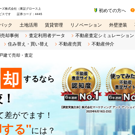
ーズ株式会社（東証グロース上
初めての方へ
ビスです 証券コード：4445
バック
土地活用
賃貸管理
リノベーション
外壁塗装
ライン講座
リビンマガジンBiz
不動産売却ご相談デスク
別売却事例
査定利用者データ
不動産査定シミュレーション
住み替え・買い替え
不動産売買
不動産仲介
戸建て売却・査定
却
するなら
較！
【調査実施主体】
株式会社マーケティング アンド アソシェ
て差がでます！
2025年9月19日-23日
する"
には？