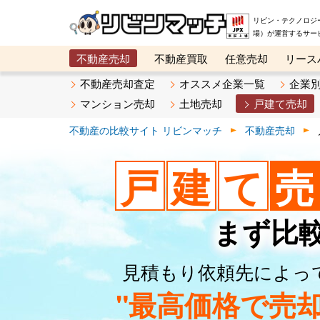
リビン・テクノロジ
場）が運営するサー
不動産売却
不動産買取
任意売却
リース
メタ住宅展示場
ベスト不動産カンパニー
オン
不動産売却査定
オススメ企業一覧
企業
マンション売却
土地売却
戸建て売却
不動産の比較サイト リビンマッチ
不動産売却
戸
建
て
売
まず比
見積もり依頼先によっ
"最高価格で売却