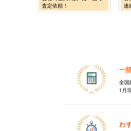
査定依頼！
連
一
全国約
1月
わ