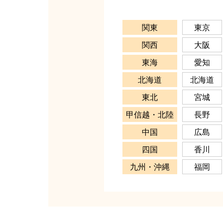
関東
東京
関西
大阪
東海
愛知
北海道
北海道
東北
宮城
甲信越・北陸
長野
中国
広島
四国
香川
九州・沖縄
福岡