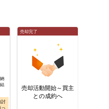
売却完了
、納
締結
売却活動開始～買主
との成約へ
検討
沿っ