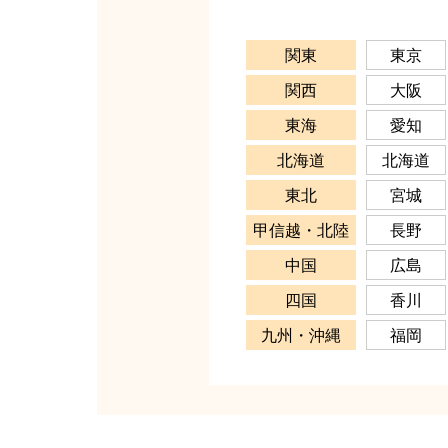
関東
東京
関西
大阪
東海
愛知
北海道
北海道
東北
宮城
甲信越・北陸
長野
中国
広島
四国
香川
九州・沖縄
福岡