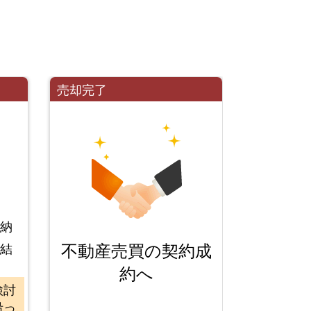
売却完了
、納
不動産売買の契約成
締結
約へ
検討
沿っ