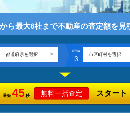
から最大6社まで不動産の査定額を見
3
45
スタート
無料一括査定
最短
秒