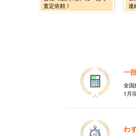
査定依頼！
連
一
全国約
1月
わ