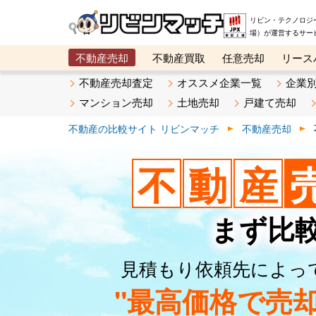
リビン・テクノロジ
場）が運営するサー
不動産売却
不動産買取
任意売却
リース
メタ住宅展示場
ベスト不動産カンパニー
オン
不動産売却査定
オススメ企業一覧
企業
マンション売却
土地売却
戸建て売却
不動産の比較サイト リビンマッチ
不動産売却
不
動
産
まず比
見積もり依頼先によっ
"最高価格で売却