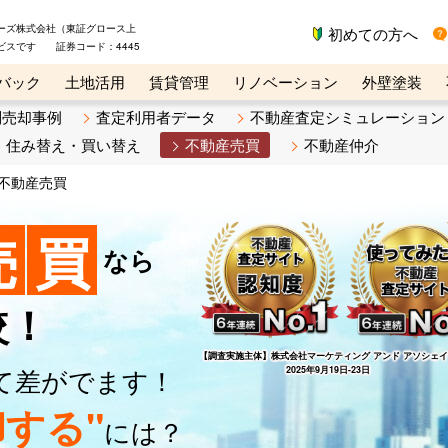
ーズ株式会社（東証グロース上
初めての方へ
ビスです 証券コード：4445
バック
土地活用
賃貸管理
リノベーション
外壁塗装
ライン講座
リビンマガジンBiz
不動産売却ご相談デスク
別売却事例
査定利用者データ
不動産査定シミュレーション
住み替え・買い替え
不動産売買
不動産仲介
不動産売買
売
買
なら
較！
【調査実施主体】
株式会社マーケティング アンド アソシェ
て差がでます！
2025年9月19日-23日
する"
には？