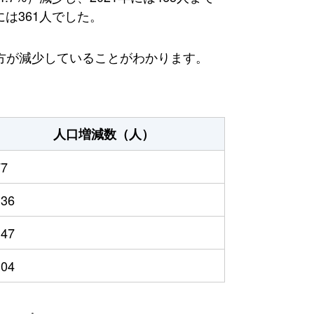
には361人でした。
方が減少していることがわかります。
人口増減数（人）
77
136
147
104