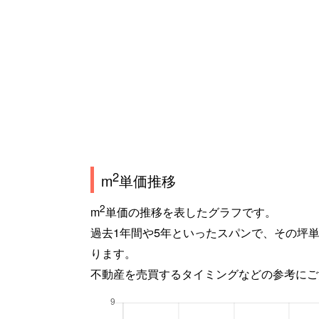
2
m
単価推移
2
m
単価の推移を表したグラフです。
過去1年間や5年といったスパンで、その坪
ります。
不動産を売買するタイミングなどの参考にご