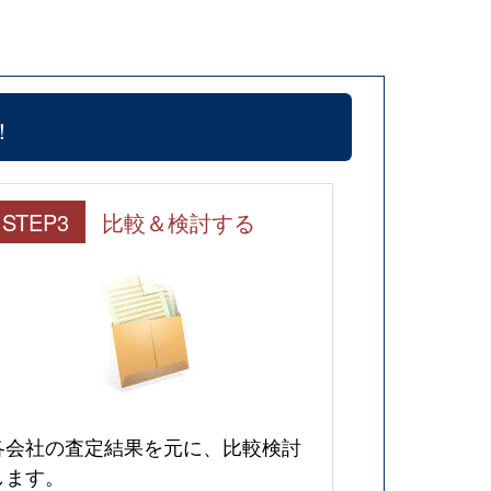
！
STEP3
比較＆検討する
各会社の査定結果を元に、比較検討
します。