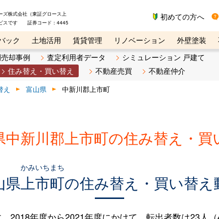
ーズ株式会社（東証グロース上
初めての方へ
ビスです 証券コード：4445
バック
土地活用
賃貸管理
リノベーション
外壁塗装
ライン講座
リビンマガジンBiz
不動産売却ご相談デスク
別売却事例
査定利用者データ
シミュレーション 戸建て
住み替え・買い替え
不動産売買
不動産仲介
替え
富山県
中新川郡上市町
県中新川郡上市町の住み替え・買
かみいちまち
山県
上市町
の住み替え・買い替え
018年度から2021年度にかけて、転出者数は23人（4.