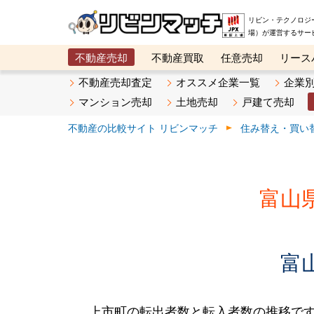
リビン・テクノロジ
場）が運営するサー
不動産売却
不動産買取
任意売却
リース
メタ住宅展示場
ベスト不動産カンパニー
オン
不動産売却査定
オススメ企業一覧
企業
マンション売却
土地売却
戸建て売却
不動産の比較サイト リビンマッチ
住み替え・買い
富山
富
上市町の転出者数と転入者数の推移です。2