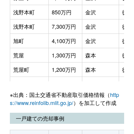
尾張町
200万円
金沢
徒歩18分
浅野本町
850万円
金沢
徒歩
尾張町
380万円
金沢
徒歩18分
浅野本町
7,300万円
金沢
徒歩
尾張町
150万円
金沢
徒歩18分
旭町
4,100万円
金沢
徒歩
尾張町
250万円
金沢
徒歩19分
荒屋
1,300万円
森本
徒歩
尾張町
400万円
金沢
徒歩18分
荒屋町
1,200万円
森本
徒歩
尾張町
250万円
金沢
徒歩18分
荒屋町
1,500万円
森本
徒歩
尾張町
180万円
金沢
徒歩19分
※出典：国土交通省不動産取引価格情報（
http
有松
1,200万円
金沢
徒歩
春日町
2,100万円
金沢
徒歩45分
s://www.reinfolib.mlit.go.jp/
）を加工して作成
粟崎町
600万円
金沢
徒歩
片町
6,300万円
金沢
徒歩29分
一戸建ての売却事例
粟崎町
1,400万円
金沢
徒歩
片町
1,400万円
金沢
徒歩24分