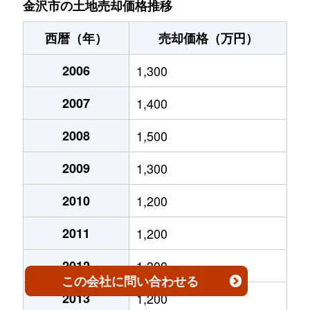
彦三町
140万円
金沢
徒歩15分
金沢市の土地売却価格推移
扇町
2,100万円
金沢
徒歩
桂町
1,500万円
金沢
徒歩
彦三町
1,800万円
金沢
徒歩25分
西暦（年）
売却価格（万円）
大浦町
1,800万円
金沢
徒歩
桂町
1,400万円
金沢
徒歩
彦三町
250万円
金沢
徒歩15分
2006
1,300
大桑町
850万円
金沢
徒歩
金石北
1,000万円
金沢
徒歩
広岡
2007
4,900万円
1,400
金沢
徒歩2分
大手町
13,000万円
金沢
徒歩
金石西
70万円
金沢
徒歩
2008
1,500
袋町
4,000万円
金沢
徒歩14分
大友
2,600万円
金沢
徒歩
金石本町
1,400万円
金沢
徒歩
2009
1,300
平和町
850万円
金沢
徒歩1時間15分
大額
3,000万円
金沢
徒歩
金石本町
1,400万円
金沢
徒歩
2010
1,200
芳斉
1,500万円
金沢
徒歩14分
大額町
150万円
金沢
徒歩
上荒屋
2,900万円
金沢
徒歩
2011
1,200
堀川新町
4,300万円
金沢
徒歩4分
大野町
2,300万円
金沢
徒歩
上荒屋
1,000万円
金沢
徒歩
2012
1,300
本多町
200万円
金沢
徒歩45分
この会社
に問い合わせる
大野町
550万円
金沢
徒歩
上荒屋
2,500万円
金沢
徒歩
2013
1,200
本多町
200万円
金沢
徒歩45分