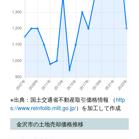
沖町
850万円
金沢
徒歩
並木町
1,200万円
金沢
徒歩45分
畝田中
1,400万円
金沢
徒歩
押野
1,000万円
西金沢
徒歩
鳴和
2,100万円
東金沢
徒歩10分
畝田中
1,000万円
西金沢
徒歩
押野
1,000万円
西金沢
徒歩
鳴和
2,000万円
東金沢
徒歩10分
畝田西
2,800万円
金沢
徒歩
尾張町
15,000万円
金沢
徒歩
西泉
680万円
金沢
徒歩45分
畝田東
3,300万円
金沢
徒歩
尾張町
3,700万円
金沢
徒歩
錦町
380万円
金沢
徒歩1時間15分
鱗町
400万円
金沢
徒歩
笠舞
1,400万円
金沢
徒歩
東御影町
1,200万円
金沢
徒歩45分
駅西本町
7,300万円
金沢
徒歩
笠舞
1,400万円
金沢
徒歩
東山
1,100万円
金沢
徒歩21分
※出典：国土交通省不動産取引価格情報 （
http
円光寺
10万円
金沢
徒歩
片町
1,100万円
金沢
徒歩
s://www.reinfolib.mlit.go.jp/
）を加工して作成
東山
1,200万円
金沢
徒歩26分
円光寺
1,800万円
金沢
徒歩
桂町
1,500万円
金沢
徒歩
金沢市の土地売却価格推移
彦三町
500万円
金沢
徒歩14分
円光寺本町
450万円
金沢
徒歩
桂町
1,400万円
金沢
徒歩