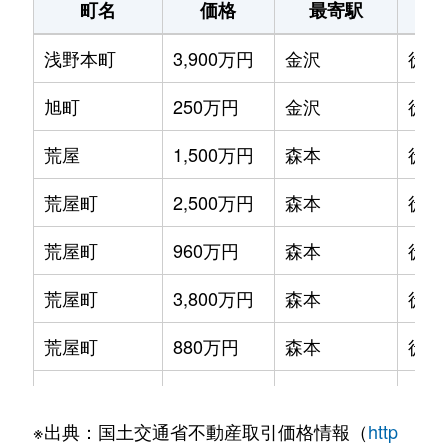
町名
価格
最寄駅
粟崎町
1,500万円
金沢
徒歩
片町
1,200万円
金沢
徒歩24分
浅野本町
3,900万円
金沢
徒歩
粟崎町
2,100万円
金沢
徒歩
神田
840万円
金沢
徒歩45分
旭町
250万円
金沢
徒歩
粟崎町
780万円
金沢
徒歩
北安江
180万円
金沢
徒歩8分
荒屋
1,500万円
森本
徒歩
粟崎町
1,500万円
金沢
徒歩
北安江
1,900万円
金沢
徒歩8分
荒屋町
2,500万円
森本
徒歩
泉
7万円
金沢
徒歩
北安江
2,100万円
金沢
徒歩9分
荒屋町
960万円
森本
徒歩
泉が丘
2,300万円
金沢
徒歩
北安江
2,300万円
金沢
徒歩8分
荒屋町
3,800万円
森本
徒歩
泉野出町
2,300万円
金沢
徒歩
京町
300万円
金沢
徒歩14分
荒屋町
880万円
森本
徒歩
泉野出町
3,200万円
金沢
徒歩
小立野
190万円
金沢
徒歩1時間15分
有松
600万円
金沢
徒歩
泉野出町
7,200万円
金沢
徒歩
小立野
800万円
金沢
徒歩1時間15分
※出典：国土交通省不動産取引価格情報（
http
粟崎町
1,500万円
金沢
徒歩