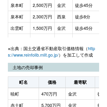
泉本町
2,500万円
金沢
徒歩45分
泉本町
2,300万円
西泉
徒歩8分
出雲町
1,500万円
金沢
徒歩45分
入江
350万円
金沢
徒歩45分
※出典：国土交通省不動産取引価格情報（
http
入江
500万円
金沢
徒歩45分
s://www.reinfolib.mlit.go.jp/
）を加工して作成
駅西本町
3,500万円
金沢
徒歩15分
土地の売却事例
駅西本町
2,000万円
金沢
徒歩20分
町名
価格
最寄駅
駅西本町
3,600万円
金沢
徒歩15分
暁町
470万円
金沢
徒歩
押野
1,600万円
金沢
徒歩1時間15分
赤土町
5,700万円
金沢
徒歩