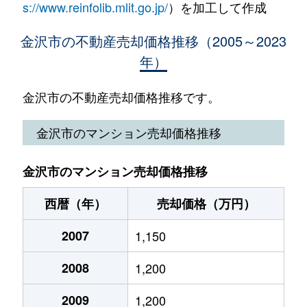
泉野町
2,900万円
金沢
徒歩
s://www.reinfolib.mlit.go.jp/
）を加工して作成
幸町
340万円
金沢
徒歩45分
粟崎町
480万円
金沢
徒歩
泉野町
1,300万円
金沢
徒歩
金沢市の不動産売却価格推移（2005～2023
十間町
1,900万円
金沢
徒歩19分
年）
粟崎町
1,800万円
金沢
徒歩
泉本町
2,500万円
金沢
徒歩
十間町
3,700万円
金沢
徒歩15分
粟崎町
520万円
金沢
徒歩
金沢市の不動産売却価格推移です。
出雲町
5,300万円
金沢
徒歩
十間町
1,400万円
金沢
徒歩19分
粟崎町
1,900万円
金沢
徒歩
金沢市のマンション売却価格推移
出雲町
9,200万円
西金沢
徒歩
昌永町
1,400万円
金沢
徒歩15分
粟崎町
2,400万円
金沢
徒歩
磯部町
950万円
金沢
徒歩
金沢市のマンション売却価格推移
昌永町
1,200万円
金沢
徒歩15分
粟崎町
5,100万円
金沢
徒歩
糸田新町
1,100万円
西金沢
徒歩
西暦（年）
売却価格（万円）
昌永町
330万円
金沢
徒歩13分
池田町
400万円
金沢
徒歩
入江
2007
2,200万円
1,150
金沢
徒歩
城南
1,800万円
金沢
徒歩1時間15分
石引
200万円
金沢
徒歩
2008
1,200
入江
150万円
金沢
徒歩
新神田
1,400万円
金沢
徒歩45分
石引
500万円
金沢
徒歩
2009
1,200
入江
1,700万円
金沢
徒歩