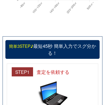
最短45秒 簡単入力でスグ分か
簡単3STEP♪
る！
STEP1
査定を依頼する