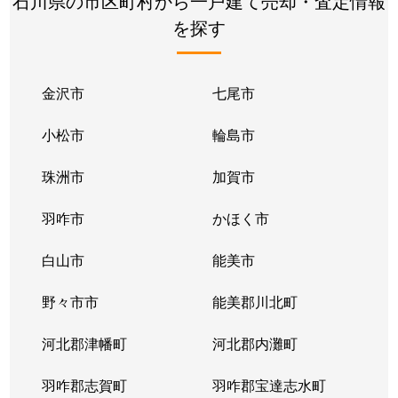
石川県の市区町村から一戸建て売却・査定情報
を探す
金沢市
七尾市
小松市
輪島市
珠洲市
加賀市
羽咋市
かほく市
白山市
能美市
野々市市
能美郡川北町
河北郡津幡町
河北郡内灘町
羽咋郡志賀町
羽咋郡宝達志水町