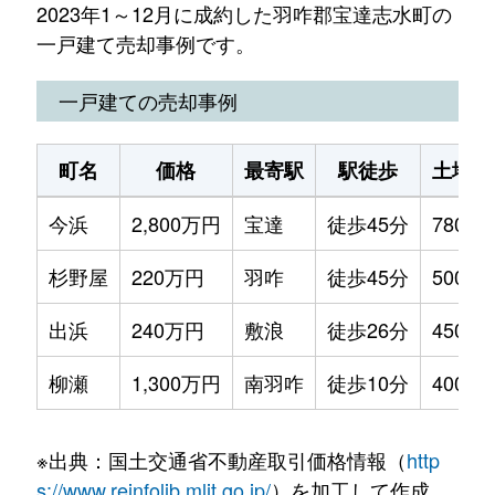
2023年1～12月に成約した羽咋郡宝達志水町の
一戸建て売却事例です。
一戸建ての売却事例
町名
価格
最寄駅
駅徒歩
土地面
今浜
2,800万円
宝達
徒歩45分
780m²
杉野屋
220万円
羽咋
徒歩45分
500m²
出浜
240万円
敷浪
徒歩26分
450m²
柳瀬
1,300万円
南羽咋
徒歩10分
400m²
※出典：国土交通省不動産取引価格情報（
http
s://www.reinfolib.mlit.go.jp/
）を加工して作成