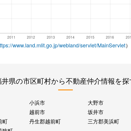
ttps://www.land.mlit.go.jp/webland/servlet/MainServlet
）
福井県の市区町村から不動産仲介情報を探
小浜市
大野市
越前市
坂井市
前町
丹生郡越前町
三方郡美浜町
若狭町