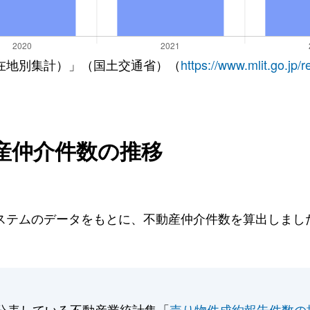
在地別集計）」（国土交通省）（
https://www.mlit.go.jp/
産仲介件数の推移
テムのデータをもとに、不動産仲介件数を算出しました。
。
公表している不動産業統計集「
売り物件成約報告件数の