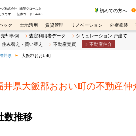
ーズ株式会社（東証グロース上
初めての方へ
ビスです 証券コード：4445
バック
土地活用
賃貸管理
リノベーション
外壁塗装
ライン講座
リビンマガジンBiz
不動産売却ご相談デスク
別売却事例
査定利用者データ
シミュレーション 戸建て
住み替え・買い替え
不動産売買
不動産仲介
福井県
大飯郡おおい町
福井県大飯郡おおい町の不動産仲
社数推移