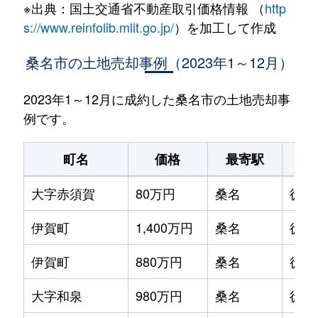
※出典：国土交通省不動産取引価格情報 （
http
s://www.reinfolib.mlit.go.jp/
）を加工して作成
桑名市の土地売却事例（2023年1～12月）
2023年1～12月に成約した桑名市の土地売却事
例です。
町名
価格
最寄駅
大字赤須賀
80万円
桑名
徒歩
伊賀町
1,400万円
桑名
徒歩
伊賀町
880万円
桑名
徒歩
大字和泉
980万円
桑名
徒歩