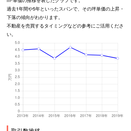
多度町多度
40万円
多度
徒歩
過去1年間や5年といったスパンで、その坪単価の上昇・
多度町多度
23万円
多度
徒歩
下落の傾向がわかります。
不動産を売買するタイミングなどの参考にご活用くださ
多度町多度
6万円
多度
徒歩
い。
多度町多度
73万円
多度
徒歩
多度町柚井
130万円
多度
徒歩
大字太夫
1,100万円
桑名
徒歩
筒尾
1,700万円
桑名
徒歩
筒尾
1,900万円
桑名
徒歩
筒尾
1,900万円
桑名
徒歩
筒尾
1,700万円
桑名
徒歩
取引数推移