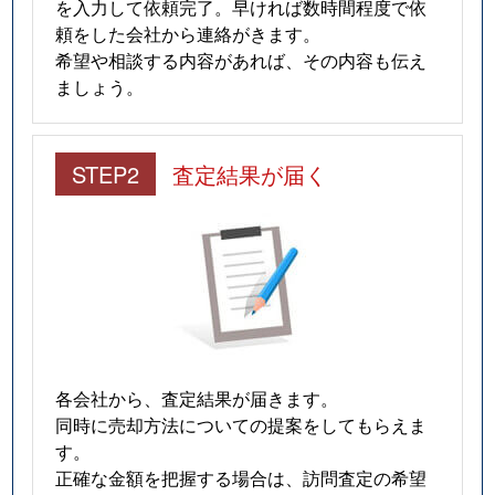
を入力して依頼完了。早ければ数時間程度で依
東矢田町
830万円
益生
徒歩
頼をした会社から連絡がきます。
希望や相談する内容があれば、その内容も伝え
大字東汰上
1,300万円
播磨
徒歩
ましょう。
陽だまりの丘
1,600万円
桑名
徒歩
STEP2
査定結果が届く
陽だまりの丘
1,600万円
桑名
徒歩
大字福島
800万円
桑名
徒歩
藤が丘
1,900万円
桑名
徒歩
宝殿町
1,400万円
桑名
徒歩
大字星川
87万円
星川(三重)
徒歩
各会社から、査定結果が届きます。
同時に売却方法についての提案をしてもらえま
大字星川
430万円
星川(三重)
徒歩
す。
正確な金額を把握する場合は、訪問査定の希望