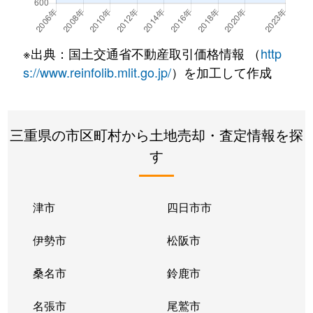
大字島田
690万円
星川(三重)
徒歩
大字下深谷部
14万円
下深谷
徒歩
※出典：国土交通省不動産取引価格情報 （
http
新町
1,200万円
桑名
徒歩
s://www.reinfolib.mlit.go.jp/
）を加工して作成
新屋敷
2,400万円
益生
徒歩
三重県の市区町村から土地売却・査定情報を探
船馬町
360万円
桑名
徒歩
す
大字大福
1,200万円
益生
徒歩
大字大福
5,500万円
益生
徒歩
津市
四日市市
高塚町
580万円
播磨
徒歩
伊勢市
松阪市
高塚町
1,300万円
播磨
徒歩
桑名市
鈴鹿市
高塚町
1,600万円
播磨
徒歩
名張市
尾鷲市