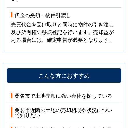
吉之丸
1,500万円
桑名
徒歩
大字蓮花寺
1,600万円
桑名
徒歩
代金の受領・物件引渡し
売買代金を受け取りと同時に物件の引き渡し
大字蓮花寺
2,600万円
桑名
徒歩
及び所有権の移転登記を行います。売却益が
ある場合には、確定申告が必要となります。
大字蓮花寺
1,000万円
蓮花寺
徒歩
大字蓮花寺
400万円
蓮花寺
徒歩
こんな方におすすめ
桑名市で土地売却に強い会社を探している
桑名市近隣の土地の売却相場や状況につい
て知りたい