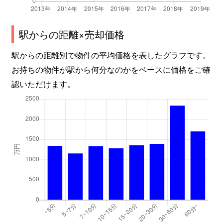
長島町小島
2,600万円
近鉄長島
徒歩
長島町出口
120万円
近鉄長島
徒歩
駅からの距離×売却価格
駅からの距離別で物件の平均価格を表したグラフです。
長島町出口
200万円
近鉄長島
徒歩
お持ちの物件が駅から何分なのかをベースに価格をご確
長島町十日外面
1,000万円
近鉄長島
徒歩
認いただけます。
長島町十日外面
1,800万円
近鉄長島
徒歩
長島町西川
300万円
近鉄長島
徒歩
長島町西外面
200万円
近鉄長島
徒歩
長島町西外面
150万円
近鉄長島
徒歩
長島町東殿名
600万円
近鉄長島
徒歩