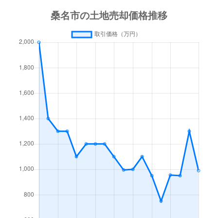
大字桑部
79万円
蓮花寺
徒歩
大字小泉
580万円
伊勢朝日
徒歩
大字小泉
750万円
益生
徒歩
大字小貝須
5,400万円
桑名
徒歩
大字小貝須
1,200万円
益生
徒歩
三之丸
540万円
桑名
徒歩
汐見町
3,800万円
桑名
徒歩
大字志知
190万円
穴太(三重)
徒歩
大字志知
100万円
七和
徒歩