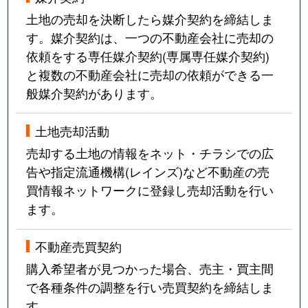
大字矢田
1,600万円
桑名
徒歩
土地の売却を決断したら媒介契約を締結しま
す。媒介契約は、一つの不動産会社に売却の
大字矢田
12,000万円
桑名
徒歩
依頼をする専任媒介契約(専属専任媒介契約)
と複数の不動産会社に売却の依頼ができる一
大字矢田
2,100万円
桑名
徒歩
般媒介契約があります。
大字矢田
1,500万円
益生
徒歩
土地売却活動
矢田磧
1,300万円
桑名
徒歩
売却する土地の情報をネット・チラシでの広
告や指定流通機構(レインズ)など不動産の売
矢田磧
500万円
桑名
徒歩
買情報ネットワークに登録し売却活動を行い
ます。
柳原
5,300万円
益生
徒歩
柳原
2,700万円
益生
徒歩
不動産売買契約
購入希望者が見つかった場合、売主・買主間
吉之丸
2,800万円
桑名
徒歩
で各種条件の調整を行い売買契約を締結しま
す。