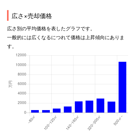
長島町福吉
200万円
近鉄長島
徒歩
長島町福吉
1,100万円
近鉄長島
徒歩
広さ×売却価格
広さ別の平均価格を表したグラフです。
長島町又木
900万円
近鉄長島
徒歩
一般的には広くなるにつれて価格は上昇傾向にありま
長島町松ケ島
24万円
近鉄長島
徒歩
す。
中山町
1,300万円
星川(三重)
徒歩
西正和台
250万円
星川(三重)
徒歩
西正和台
700万円
星川(三重)
徒歩
大字西別所
2,100万円
西別所
徒歩
西矢田町
600万円
益生
徒歩
大字額田
160万円
星川(三重)
徒歩