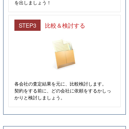
大字星川
590万円
星川(三重)
徒歩
を出しましょう！
大字星川
930万円
星川(三重)
徒歩
STEP3
比較＆検討する
星見ヶ丘
1,800万円
在良
徒歩
星見ヶ丘
2,700万円
星川(三重)
徒歩
星見ヶ丘
1,700万円
星川(三重)
徒歩
益生町
1,600万円
益生
徒歩
大字増田
120万円
在良
徒歩
各会社の査定結果を元に、比較検討します。
契約をする前に、どの会社に依頼をするかしっ
大字増田
100万円
在良
徒歩
かりと検討しましょう。
大字増田
200万円
在良
徒歩
松並町
3,600万円
桑名
徒歩