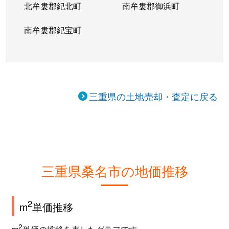
北牟婁郡紀北町
南牟婁郡御浜町
多度町多度
170万円
多度
徒歩
南牟婁郡紀宝町
多度町多度
93万円
多度
徒歩
多度町多度
21万円
多度
徒歩
多度町多度
60万円
多度
徒歩
三重県の土地売却・査定に戻る
多度町多度
48万円
多度
徒歩
多度町多度
7万円
多度
徒歩
多度町多度
16万円
多度
徒歩
三重県桑名市の地価推移
多度町多度
23万円
多度
徒歩
2
多度町多度
11万円
多度
徒歩
m
単価推移
2
m
単価の推移を表したグラフです。