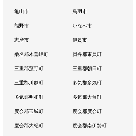
高塚町
760万円
播磨
徒歩
亀山市
鳥羽市
高塚町
1,500万円
播磨
徒歩
熊野市
いなべ市
立花町
2,200万円
桑名
徒歩
志摩市
伊賀市
多度町小山
20万円
多度
徒歩
桑名郡木曽岬町
員弁郡東員町
多度町小山
1,000万円
多度
徒歩
三重郡菰野町
三重郡朝日町
多度町小山
900万円
多度
徒歩
三重郡川越町
多気郡多気町
多度町小山
多気郡明和町
530万円
多気郡大台町
多度
徒歩
度会郡玉城町
度会郡度会町
多度町北猪飼
230万円
多度
徒歩
度会郡大紀町
度会郡南伊勢町
多度町多度
290万円
多度
徒歩