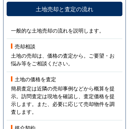
土地売却と査定の流れ
松ノ木
3,200万円
桑名
徒歩
松ノ木
2,900万円
桑名
徒歩
一般的な土地売却の流れを説明します。
南寺町
1,600万円
桑名
徒歩
売却相談
大字森忠
100万円
桑名
徒歩
土地の売却は、価格の査定から。ご要望・お
悩み等をご相談ください。
大字森忠
350万円
七和
徒歩
大字森忠
290万円
七和
徒歩
土地の価格を査定
簡易査定は近隣の売却事例などから概算を提
大字森忠
290万円
七和
徒歩
示。訪問査定は現地を確認し、査定価格を提
示します。また、必要に応じて売却物件を調
大字森忠
1,400万円
七和
徒歩
査します。
大字安永
220万円
益生
徒歩
媒介契約