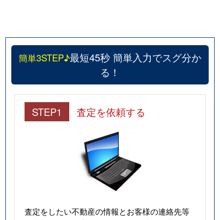
野田
1,400万円
桑名
徒歩
大字能部
970万円
星川(三重)
徒歩
最短45秒 簡単入力でスグ分か
簡単3STEP♪
大字芳ケ崎
1,100万円
七和
徒歩
る！
大字芳ケ崎
1,000万円
七和
徒歩
八幡町
7,000万円
益生
徒歩
STEP1
査定を依頼する
大字東方
1,400万円
桑名
徒歩
大字東方
3,300万円
桑名
徒歩
大字東方
1,900万円
桑名
徒歩
大字東方
1,600万円
播磨
徒歩
査定をしたい不動産の情報とお客様の連絡先等