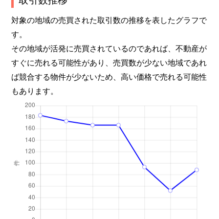
常盤町
1,700万円
桑名
徒歩
対象の地域の売買された取引数の推移を表したグラフで
す。
長島町赤地
450万円
近鉄長島
徒歩
その地域が活発に売買されているのであれば、不動産が
長島町大倉
900万円
近鉄長島
徒歩
すぐに売れる可能性があり、売買数が少ない地域であれ
ば競合する物件が少ないため、高い価格で売れる可能性
長島町大倉
530万円
近鉄長島
徒歩
もあります。
長島町押付
300万円
近鉄長島
徒歩
長島町小島
1,300万円
近鉄長島
徒歩
長島町小島
900万円
近鉄長島
徒歩
長島町小島
770万円
近鉄長島
徒歩
長島町小島
1,200万円
近鉄長島
徒歩