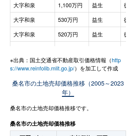
大字和泉
1,100万円
益生
徒歩
大字和泉
530万円
益生
徒歩
大字和泉
520万円
益生
徒歩
大字和泉
520万円
益生
徒歩
※出典：国土交通省不動産取引価格情報（
http
大字和泉
1,500万円
益生
徒歩
s://www.reinfolib.mlit.go.jp/
）を加工して作成
大字和泉
1,500万円
益生
徒歩
桑名市の土地売却価格推移（2005～2023
年）
大字和泉
3,000万円
益生
徒歩
一色町
860万円
桑名
徒歩
桑名市の土地売却価格推移です。
今中町
700万円
桑名
徒歩
桑名市の土地売却価格推移