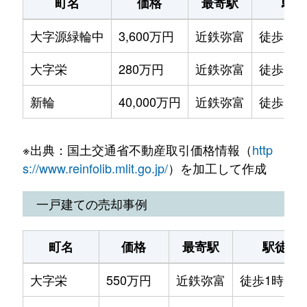
町名
価格
最寄駅
駅徒
大字源緑輪中
3,600万円
近鉄弥富
徒歩1時
大字栄
280万円
近鉄弥富
徒歩1時
新輪
40,000万円
近鉄弥富
徒歩1時
※出典：国土交通省不動産取引価格情報（
http
s://www.reinfolib.mlit.go.jp/
）を加工して作成
一戸建ての売却事例
町名
価格
最寄駅
駅徒歩
大字栄
550万円
近鉄弥富
徒歩1時間1