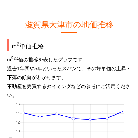
北大路
920万円
石山
徒歩27分
滋賀県大津市の地価推移
北大路
650万円
石山
徒歩45分
北小松
430万円
近江舞子
徒歩13分
2
m
単価推移
北小松
500万円
近江舞子
徒歩13分
2
m
単価の推移を表したグラフです。
過去1年間や5年といったスパンで、その坪単価の上昇・
北小松
480万円
近江舞子
徒歩13分
下落の傾向がわかります。
不動産を売買するタイミングなどの参考にご活用くださ
木戸
880万円
蓬莱
徒歩18分
い。
京町
3,600万円
大津
徒歩9分
京町
4,600万円
大津
徒歩9分
京町
1,700万円
大津
徒歩8分