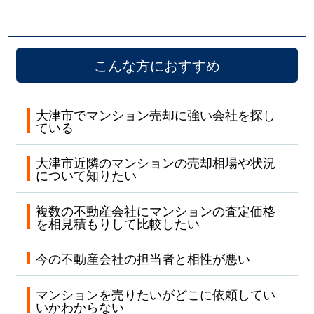
本宮
2,500万円
大津
徒歩11分
本宮
2,600万円
大津
徒歩11分
こんな方におすすめ
柳が崎
3,200万円
大津京
徒歩18分
大津市でマンション売却に強い会社を探し
柳が崎
3,500万円
大津京
徒歩20分
ている
柳が崎
2,400万円
大津京
徒歩12分
大津市近隣のマンションの売却相場や状況
について知りたい
柳が崎
3,100万円
大津京
徒歩12分
複数の不動産会社にマンションの査定価格
柳が崎
8,100万円
大津京
徒歩14分
を相見積もりして比較したい
柳川
2,200万円
大津京
徒歩16分
今の不動産会社の担当者と相性が悪い
山上町
2,300万円
大津京
徒歩11分
マンションを売りたいがどこに依頼してい
いかわからない