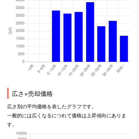
瀬田
1,200万円
石山
徒歩45分
瀬田
2,100万円
石山
徒歩19分
大物
250万円
志賀
徒歩20分
大物
360万円
志賀
徒歩20分
大物
250万円
志賀
徒歩20分
大物
200万円
志賀
徒歩25分
広さ×売却価格
竜が丘
1,100万円
膳所
徒歩9分
広さ別の平均価格を表したグラフです。
一般的には広くなるにつれて価格は上昇傾向にありま
玉野浦
2,400万円
石山
徒歩23分
す。
茶が崎
2,900万円
大津京
徒歩9分