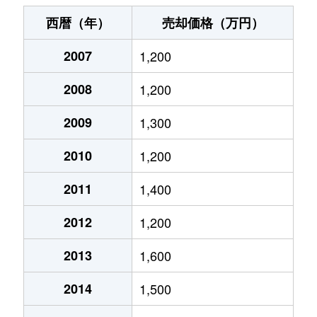
今堅田
1,000万円
堅田
徒歩14分
西暦（年）
売却価格（万円）
今堅田
1,300万円
堅田
徒歩4分
2007
1,200
打出浜
3,600万円
膳所
徒歩10分
2008
1,200
打出浜
3,100万円
膳所
徒歩10分
2009
1,300
逢坂
2,700万円
大津
徒歩1分
2010
1,200
逢坂
2,900万円
大津
徒歩6分
2011
1,400
2012
1,200
皇子が丘
4,200万円
大津京
徒歩2分
2013
1,600
皇子が丘
3,600万円
大津京
徒歩7分
2014
1,500
皇子が丘
2,300万円
大津京
徒歩6分