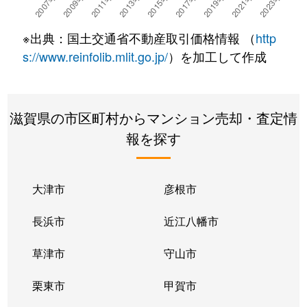
仰木の里
1,100万円
おごと温泉
徒歩18分
※出典：国土交通省不動産取引価格情報 （
http
鏡が浜
2,700万円
大津京
徒歩20分
s://www.reinfolib.mlit.go.jp/
）を加工して作成
鏡が浜
930万円
大津京
徒歩20分
滋賀県の市区町村からマンション売却・査定情
鏡が浜
2,600万円
大津京
徒歩23分
報を探す
鏡が浜
2,500万円
大津京
徒歩23分
春日町
4,600万円
大津
徒歩2分
大津市
彦根市
春日町
5,500万円
大津
徒歩0分
長浜市
近江八幡市
春日町
4,200万円
大津
徒歩0分
草津市
守山市
萱野浦
1,100万円
瀬田(滋賀)
徒歩21分
栗東市
甲賀市