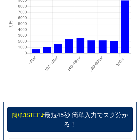
中央
3,000万円
大津
徒歩13分
中央
3,000万円
大津
徒歩11分
中央
2,900万円
大津
徒歩11分
中央
3,400万円
大津
徒歩11分
中央
3,400万円
大津
徒歩13分
中央
3,700万円
大津
徒歩15分
中央
3,500万円
大津
徒歩11分
中央
2,400万円
びわ湖浜大津
徒歩3分
最短45秒 簡単入力でスグ分か
簡単3STEP♪
る！
中庄
5,000万円
石山
徒歩19分