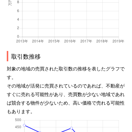
京町
1,600万円
大津
徒歩8分
京町
1,400万円
大津
徒歩9分
国分
1,400万円
石山
徒歩15分
国分
1,400万円
石山
徒歩15分
取引数推移
国分
1,000万円
石山
徒歩15分
対象の地域の売買された取引数の推移を表したグラフで
す。
国分
1,900万円
石山
徒歩15分
その地域が活発に売買されているのであれば、不動産が
栄町
2,300万円
石山
徒歩6分
すぐに売れる可能性があり、売買数が少ない地域であれ
ば競合する物件が少ないため、高い価格で売れる可能性
栄町
1,300万円
石山
徒歩9分
もあります。
栄町
2,600万円
石山
徒歩6分