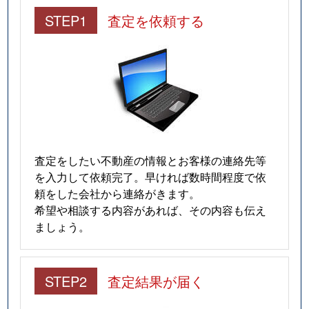
中庄
3,400万円
石山
徒歩19分
STEP1
査定を依頼する
長等
1,400万円
大津
徒歩10分
南郷
1,200万円
石山
徒歩1時間
南郷
780万円
石山
徒歩1時間
におの浜
2,200万円
膳所
徒歩11分
査定をしたい不動産の情報とお客様の連絡先等
におの浜
1,400万円
膳所
徒歩10分
を入力して依頼完了。早ければ数時間程度で依
頼をした会社から連絡がきます。
におの浜
1,400万円
膳所
徒歩9分
希望や相談する内容があれば、その内容も伝え
ましょう。
におの浜
1,600万円
膳所
徒歩13分
におの浜
3,500万円
膳所
徒歩13分
STEP2
査定結果が届く
におの浜
1,100万円
膳所
徒歩10分