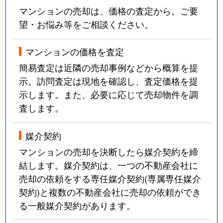
馬場
1,300万円
膳所
徒歩6分
マンションの売却は、価格の査定から。ご要
望・お悩み等をご相談ください。
馬場
3,800万円
膳所
徒歩5分
マンションの価格を査定
馬場
1,400万円
膳所
徒歩6分
簡易査定は近隣の売却事例などから概算を提
比叡辻
900万円
比叡山坂本
徒歩13分
示。訪問査定は現地を確認し、査定価格を提
示します。また、必要に応じて売却物件を調
富士見台
1,300万円
石山
徒歩19分
査します。
螢谷
1,100万円
石山
徒歩15分
媒介契約
螢谷
1,100万円
唐橋前
徒歩4分
マンションの売却を決断したら媒介契約を締
結します。媒介契約は、一つの不動産会社に
本堅田
2,100万円
堅田
徒歩8分
売却の依頼をする専任媒介契約(専属専任媒介
契約)と複数の不動産会社に売却の依頼ができ
本堅田
2,400万円
堅田
徒歩4分
る一般媒介契約があります。
本堅田
1,500万円
堅田
徒歩6分