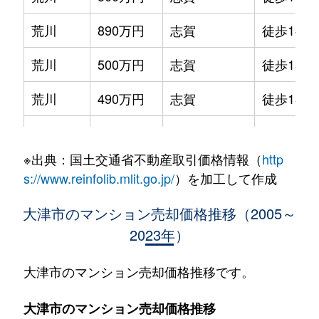
荒川
890万円
志賀
徒歩14分
荒川
500万円
志賀
徒歩13分
荒川
490万円
志賀
徒歩13分
粟津町
3,300万円
石山
徒歩3分
※出典：国土交通省不動産取引価格情報（
http
粟津町
3,500万円
石山
徒歩2分
s://www.reinfolib.mlit.go.jp/
）を加工して作成
石山寺
1,200万円
石山
徒歩45分
大津市のマンション売却価格推移（2005～
2023年）
今堅田
1,900万円
堅田
徒歩19分
今堅田
1,100万円
堅田
徒歩16分
大津市のマンション売却価格推移です。
今堅田
1,100万円
堅田
徒歩14分
大津市のマンション売却価格推移