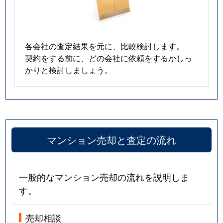
浜大津
4,000万円
大津
徒歩19分
浜大津
2,200万円
大津
徒歩18分
各会社の査定結果を元に、比較検討します。
契約をする前に、どの会社に依頼をするかしっ
浜大津
1,900万円
大津
徒歩18分
かりと検討しましょう。
浜大津
6,800万円
大津
徒歩18分
浜大津
2,400万円
大津
徒歩21分
浜大津
3,500万円
大津
徒歩21分
マンション売却と査定の流れ
浜大津
2,300万円
三井寺
徒歩2分
一般的なマンション売却の流れを説明しま
馬場
1,900万円
膳所
徒歩2分
す。
馬場
2,200万円
膳所
徒歩5分
売却相談