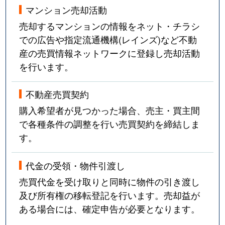
マンション売却活動
本堅田
1,300万円
堅田
徒歩4分
売却するマンションの情報をネット・チラシ
での広告や指定流通機構(レインズ)など不動
松原町
2,800万円
石山
徒歩6分
産の売買情報ネットワークに登録し売却活動
を行います。
松原町
2,400万円
石山
徒歩7分
真野
1,400万円
堅田
徒歩11分
不動産売買契約
購入希望者が見つかった場合、売主・買主間
真野
1,900万円
堅田
徒歩5分
で各種条件の調整を行い売買契約を締結しま
す。
真野
950万円
堅田
徒歩18分
代金の受領・物件引渡し
真野
980万円
堅田
徒歩18分
売買代金を受け取りと同時に物件の引き渡し
丸の内町
1,000万円
膳所
徒歩16分
及び所有権の移転登記を行います。売却益が
ある場合には、確定申告が必要となります。
本宮
1,600万円
大津
徒歩13分