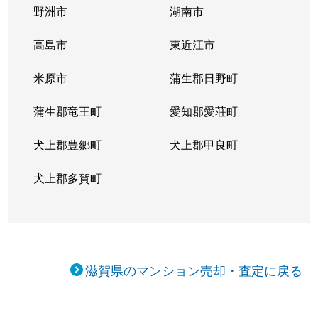
萱野浦
920万円
瀬田(滋賀)
徒歩24分
野洲市
湖南市
萱野浦
1,400万円
瀬田(滋賀)
徒歩26分
高島市
東近江市
萱野浦
2,900万円
瀬田(滋賀)
徒歩45分
米原市
蒲生郡日野町
唐橋町
2,000万円
石山
徒歩10分
蒲生郡竜王町
愛知郡愛荘町
唐橋町
3,900万円
石山
徒歩8分
犬上郡豊郷町
犬上郡甲良町
唐橋町
4,000万円
石山
徒歩8分
犬上郡多賀町
北大路
710万円
石山
徒歩45分
北大路
840万円
石山
徒歩45分
滋賀県のマンション売却・査定に戻る
北大路
640万円
石山
徒歩45分
北大路
830万円
石山
徒歩27分