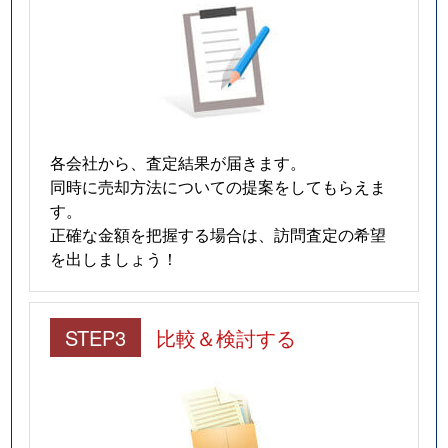
におの浜
1,600万円
膳所
徒歩13分
におの浜
4,500万円
膳所
徒歩8分
におの浜
2,900万円
膳所
徒歩11分
各会社から、査定結果が届きます。
におの浜
2,200万円
膳所
徒歩9分
同時に売却方法についての提案をしてもらえま
す。
におの浜
3,100万円
膳所
徒歩8分
正確な金額を把握する場合は、訪問査定の希望
を出しましょう！
におの浜
3,200万円
膳所
徒歩10分
におの浜
3,400万円
膳所
徒歩7分
STEP3
比較＆検討する
におの浜
3,400万円
膳所
徒歩7分
蓮池町
1,100万円
唐崎
徒歩6分