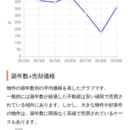
坂本
2,600万円
比叡山坂本
徒歩1分
桜野町
4,000万円
大津京
徒歩3分
桜野町
3,000万円
大津京
徒歩4分
桜野町
1,500万円
大津京
徒歩5分
末広町
3,900万円
大津
徒歩2分
瀬田
3,100万円
石山
徒歩20分
築年数×売却価格
瀬田
2,200万円
石山
徒歩19分
物件の築年数別の平均価格を表したグラフです。
一般的には築年数が経過した不動産は安い値段で売買さ
瀬田
1,300万円
石山
徒歩10分
れている傾向にあります。しかし、大きな物件や好条件
の物件は、築年数に関係なく高値で売買されているケー
瀬田
1,300万円
石山
徒歩45分
スもあります。
瀬田
1,300万円
石山
徒歩45分