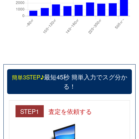
最短45秒 簡単入力でスグ分か
簡単3STEP♪
る！
STEP1
査定を依頼する