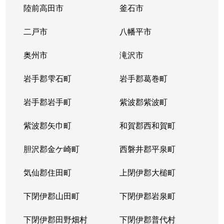
陸前高田市
釜石市
二戸市
八幡平市
奥州市
滝沢市
岩手郡雫石町
岩手郡葛巻町
岩手郡岩手町
紫波郡紫波町
紫波郡矢巾町
和賀郡西和賀町
胆沢郡金ケ崎町
西磐井郡平泉町
気仙郡住田町
上閉伊郡大槌町
下閉伊郡山田町
下閉伊郡岩泉町
下閉伊郡田野畑村
下閉伊郡普代村