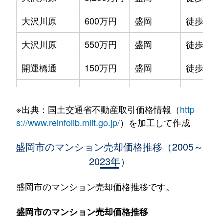
大沢川原
600万円
盛岡
徒歩6分
大沢川原
550万円
盛岡
徒歩6分
開運橋通
150万円
盛岡
徒歩6分
開運橋通
600万円
盛岡
徒歩6分
※出典：国土交通省不動産取引価格情報（
http
開運橋通
700万円
盛岡
徒歩9分
s://www.reinfolib.mlit.go.jp/
）を加工して作成
北山
180万円
盛岡
徒歩45
盛岡市のマンション売却価格推移（2005～
2023年）
北山
180万円
盛岡
徒歩45
紺屋町
220万円
盛岡
徒歩26
盛岡市のマンション売却価格推移です。
紺屋町
180万円
盛岡
徒歩26
盛岡市のマンション売却価格推移