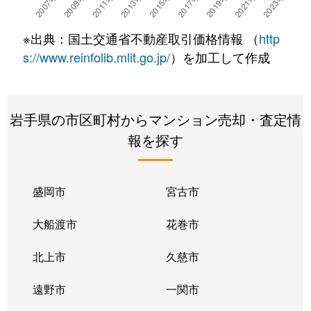
南大通
700万円
仙北町
徒歩10
※出典：国土交通省不動産取引価格情報 （
http
本宮
2,300万円
仙北町
徒歩14
s://www.reinfolib.mlit.go.jp/
）を加工して作成
本宮
2,900万円
盛岡
徒歩45
岩手県の市区町村からマンション売却・査定情
本宮
3,000万円
盛岡
徒歩25
報を探す
盛岡駅西通
2,800万円
盛岡
徒歩6分
盛岡駅西通
2,900万円
盛岡
徒歩6分
盛岡市
宮古市
盛岡駅前北通
2,300万円
盛岡
徒歩8分
大船渡市
花巻市
盛岡駅前通
1,700万円
盛岡
徒歩6分
北上市
久慈市
若園町
1,300万円
盛岡
徒歩45
遠野市
一関市