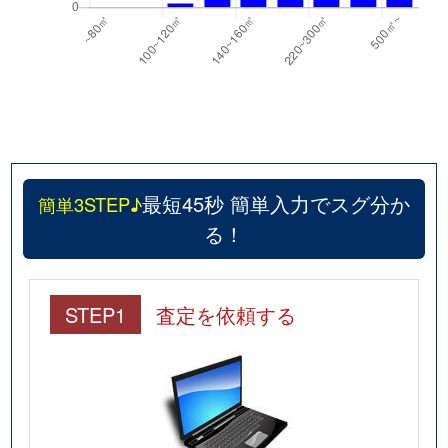
最短45秒 簡単入力でスグ分か
簡単3STEP♪
る！
STEP1
査定を依頼する