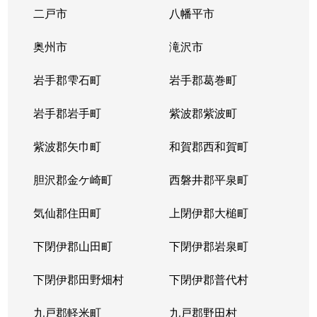
二戸市
八幡平市
奥州市
滝沢市
岩手郡雫石町
岩手郡葛巻町
岩手郡岩手町
紫波郡紫波町
紫波郡矢巾町
和賀郡西和賀町
胆沢郡金ケ崎町
西磐井郡平泉町
気仙郡住田町
上閉伊郡大槌町
下閉伊郡山田町
下閉伊郡岩泉町
下閉伊郡田野畑村
下閉伊郡普代村
九戸郡軽米町
九戸郡野田村