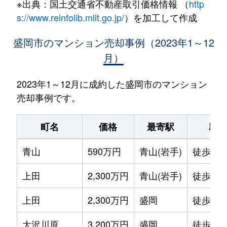
※出典：国土交通省不動産取引価格情報 （
http
s://www.reinfolib.mlit.go.jp/
）を加工して作成
盛岡市のマンション売却事例（2023年1～12
月）
2023年1～12月に成約した盛岡市のマンション
売却事例です。
町名
価格
最寄駅
駅
青山
590万円
青山(岩手)
徒歩5分
上田
2,300万円
青山(岩手)
徒歩23
上田
2,300万円
盛岡
徒歩45
大沢川原
3,200万円
盛岡
徒歩12