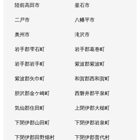
陸前高田市
釜石市
二戸市
八幡平市
奥州市
滝沢市
岩手郡雫石町
岩手郡葛巻町
岩手郡岩手町
紫波郡紫波町
紫波郡矢巾町
和賀郡西和賀町
胆沢郡金ケ崎町
西磐井郡平泉町
気仙郡住田町
上閉伊郡大槌町
下閉伊郡山田町
下閉伊郡岩泉町
下閉伊郡田野畑村
下閉伊郡普代村