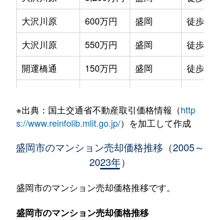
大沢川原
600万円
盛岡
徒歩6分
大沢川原
550万円
盛岡
徒歩6分
開運橋通
150万円
盛岡
徒歩6分
開運橋通
600万円
盛岡
徒歩6分
※出典：国土交通省不動産取引価格情報（
http
開運橋通
700万円
盛岡
徒歩9分
s://www.reinfolib.mlit.go.jp/
）を加工して作成
北山
180万円
盛岡
徒歩45
盛岡市のマンション売却価格推移（2005～
2023年）
北山
180万円
盛岡
徒歩45
紺屋町
220万円
盛岡
徒歩26
盛岡市のマンション売却価格推移です。
紺屋町
180万円
盛岡
徒歩26
盛岡市のマンション売却価格推移