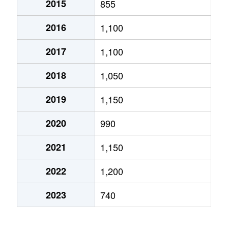
2015
855
清水町
150万円
盛岡
徒歩22
2016
1,100
清水町
350万円
盛岡
徒歩22
2017
1,100
下ノ橋町
1,500万円
盛岡
徒歩24
2018
1,050
城西町
2,100万円
盛岡
徒歩14
2019
1,150
新田町
2,200万円
盛岡
徒歩16
2020
990
住吉町
1,800万円
盛岡
徒歩45
2021
1,150
中央通
3,300万円
盛岡
徒歩12
2022
1,200
中央通
780万円
盛岡
徒歩12
2023
740
中央通
2,300万円
盛岡
徒歩9分
繋
440万円
小岩井
徒歩1時