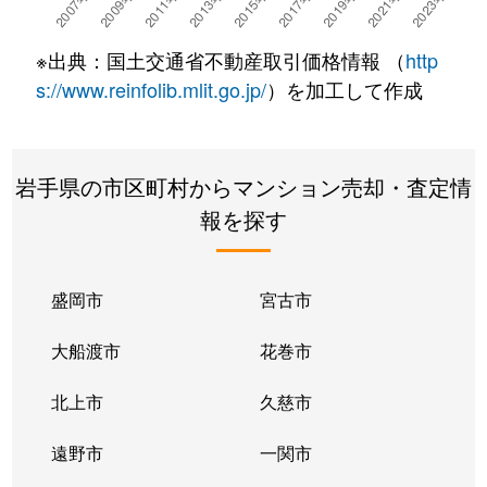
南大通
700万円
仙北町
徒歩10
※出典：国土交通省不動産取引価格情報 （
http
本宮
2,300万円
仙北町
徒歩14
s://www.reinfolib.mlit.go.jp/
）を加工して作成
本宮
2,900万円
盛岡
徒歩45
岩手県の市区町村からマンション売却・査定情
本宮
3,000万円
盛岡
徒歩25
報を探す
盛岡駅西通
2,800万円
盛岡
徒歩6分
盛岡駅西通
2,900万円
盛岡
徒歩6分
盛岡市
宮古市
盛岡駅前北通
2,300万円
盛岡
徒歩8分
大船渡市
花巻市
盛岡駅前通
1,700万円
盛岡
徒歩6分
北上市
久慈市
若園町
1,300万円
盛岡
徒歩45
遠野市
一関市