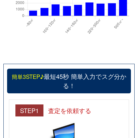
最短45秒 簡単入力でスグ分か
簡単3STEP♪
る！
STEP1
査定を依頼する